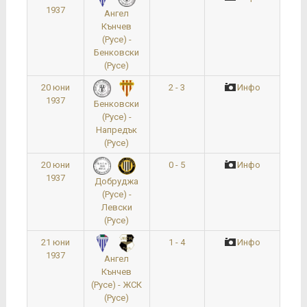
1937
Ангел
Кънчев
(Русе) -
Бенковски
(Русе)
20 юни
2 - 3
Инфо
1937
Бенковски
(Русе) -
Напредък
(Русе)
20 юни
0 - 5
Инфо
1937
Добруджа
(Русе) -
Левски
(Русе)
21 юни
1 - 4
Инфо
1937
Ангел
Кънчев
(Русе) - ЖСК
(Русе)