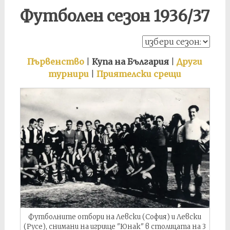
Футболен сезон 1936/37
Първенство
|
Купа на България
|
Други
турнири
|
Приятелски срещи
Футболните отбори на Левски (София) и Левски
(Русе), снимани на игрище "Юнак" в столицата на 3