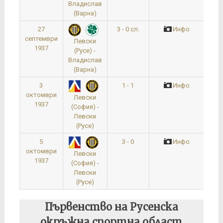
Владислав
(Варна)
27
3 - 0 сл.
Инфо
По
септември
Левски
1937
(Русе) -
Владислав
(Варна)
3
1 - 1
Инфо
октомври
Левски
1937
(София) -
Левски
(Русе)
5
3 - 0
Инфо
октомври
Левски
1937
(София) -
Левски
(Русе)
Първенство на Русенска
окръжна спортна област