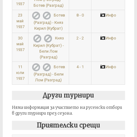
1937
Ботев (Разград)
23
8 - 0
Инфо
Ботев
май
(Разград) - Княз
1937
Кирил (Кубрат)
30
2 - 2
Инфо
Княз
май
Кирил (Кубрат) -
1937
Бели Лом
(Разград)
11
4 - 1
Инфо
Ботев
юли
(Разград) - Бели
1937
Лом (Разград)
Други турнири
Няма информация за участието на русенски отбори
в други турнири през сезона.
Приятелски срещи