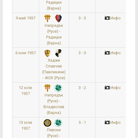
Радецки
(Варна)
9 май 1937
3 - 3
Инфо
Напредък
(Русе) -
Радецки
(Варна)
6 юни 1937
3 - 0
Инфо
Хаджи
Славчев
(Павликени)
- ЖСК (Русе)
12 юли
3 - 2
Инфо
1937
Напредък
(Русе) -
Владислав
(Варна)
13 юли
5 - 1
Инфо
1937
Левски
(Русе) -