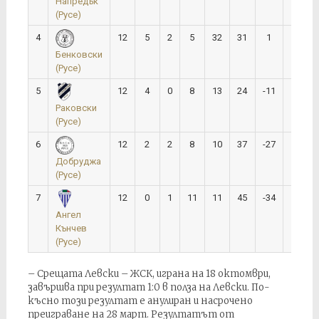
Напредък
(Русе)
4
12
5
2
5
32
31
1
12
Бенковски
(Русе)
5
12
4
0
8
13
24
-11
8
Раковски
(Русе)
6
12
2
2
8
10
37
-27
6
Добруджа
(Русе)
7
12
0
1
11
11
45
-34
1
Ангел
Кънчев
(Русе)
– Срещата Левски – ЖСК, играна на 18 октомври,
завършва при резултат 1:0 в полза на Левски. По-
късно този резултат е анулиран и насрочено
преиграване на 28 март. Резултатът от