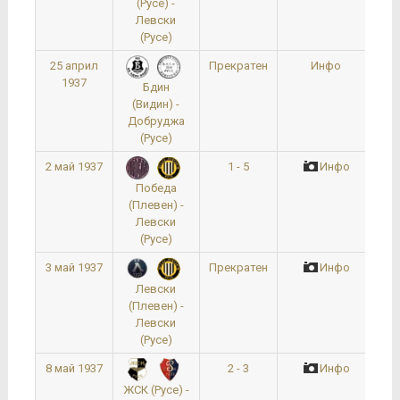
(Русе) -
Левски
(Русе)
25 април
Прекратен
Инфо
1937
Бдин
(Видин) -
Добруджа
(Русе)
2 май 1937
1 - 5
Инфо
Победа
(Плевен) -
Левски
(Русе)
3 май 1937
Прекратен
Инфо
Левски
(Плевен) -
Левски
(Русе)
8 май 1937
2 - 3
Инфо
ЖСК (Русе) -