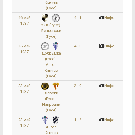
Кънчев
(Русе)
16 май
4 - 1
Инфо
1937
ЖСК (Русе) -
Бенковски
(Русе)
16 май
4 - 0
Инфо
1937
Добруджа
(Русе) -
Ангел
Кънчев
(Русе)
23 май
2 - 0
Инфо
1937
Левски
(Русе) -
Напредък
(Русе)
23 май
1 - 2
Инфо
1937
Ангел
Кънчев