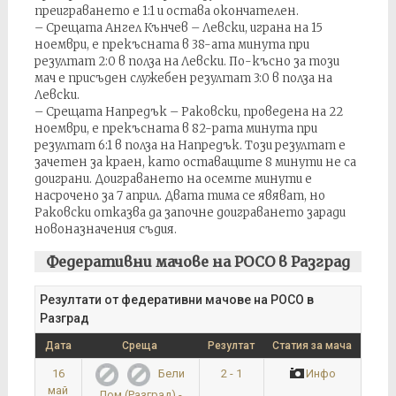
преиграването е 1:1 и остава окончателен.
– Срещата Ангел Кънчев – Левски, играна на 15
ноември, е прекъсната в 38-ата минута при
резултат 2:0 в полза на Левски. По-късно за този
мач е присъден служебен резултат 3:0 в полза на
Левски.
– Срещата Напредък – Раковски, проведена на 22
ноември, е прекъсната в 82-рата минута при
резултат 6:1 в полза на Напредък. Този резултат е
зачетен за краен, като оставащите 8 минути не са
доиграни. Доиграването на осемте минути е
насрочено за 7 април. Двата тима се явяват, но
Раковски отказва да започне доиграването заради
новоназначения съдия.
Федеративни мачове на РОСО в Разград
Резултати от федеративни мачове на РОСО в
Разград
Дата
Среща
Резултат
Статия за мача
16
2 - 1
Инфо
Бели
май
Лом (Разград) -