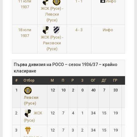
11 юли
1 - 1
Инфо
1937
ЖСК (Русе) -
Левски
(Русе)
18 юли
4 - 3
Инфо
1937
ЖСК (Русе) -
Раковски
(Русе)
Първа дивизия на РОСО – сезон 1936/37 – крайно
класиране
#
Отбор
М
П
Р
З
ОГ
ДГ
ГР
Т
1
12
10
2
0
40
7
33
22
Левски
(Русе)
2
12
7
4
1
34
15
19
18
ЖСК
(Русе)
3
12
7
3
2
34
15
19
17