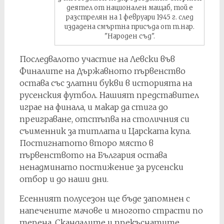
деятел от национален мащаб, той е
разстрелян на 1 февруари 1945 г. след
издадена смъртна присъда от т.нар.
"Народен съд".
Последвалото участие на Левски във
Финалите на Държавното първенство
остава със златни букви в историята на
русенския футбол. Нашият представител
играе на финала, и макар да стига до
преиграване, отстъпва на столичния си
съименник за титлата и Царската купа.
Постигнатото второ място в
първенството на България остава
ненадминато постижение за русенски
отбор и до наши дни.
Есенният полусезон ще бъде запомнен с
напечените мачове и многото страсти по
терена. Скандалите и прекъснатите