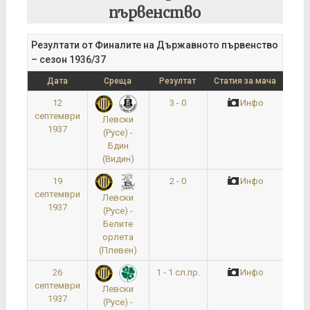
първенство
Резултати от Финалите на Държавното първенство
– сезон 1936/37
Дата
Среща
Резултат
Статия за мача
12
3 - 0
Инфо
септември
Левски
1937
(Русе) -
Бдин
(Видин)
19
2 - 0
Инфо
Чет
септември
Левски
1937
(Русе) -
Белите
орлета
(Плевен)
26
1 - 1 сл.пр.
Инфо
По
септември
Левски
1937
(Русе) -