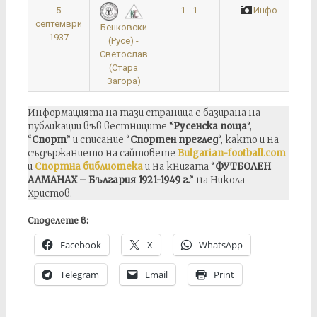
5
1 - 1
Инфо
септември
Бенковски
1937
(Русе) -
Светослав
(Стара
Загора)
Информацията на тази страница е базирана на
публикации във вестниците “
Русенска поща
“,
“
Спорт
” и списание “
Спортен преглед
“, както и на
съдържанието на сайтовете
Bulgarian-football.com
и
Спортна библиотека
и на книгата “
ФУТБОЛЕН
АЛМАНАХ – България 1921-1949 г.
” на Никола
Христов.
Споделете в:
Facebook
X
WhatsApp
Telegram
Email
Print