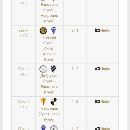
1937
Раковски
(Русе) -
Напредък
(Русе)
6 юни
6 - 1
Инфо
1937
Левски
(Русе) -
Ангел
Кънчев
(Русе)
10 юни
1 - 0
Инфо
1937
Добруджа
(Русе) -
Раковски
(Русе)
10 юни
4 - 2
Инфо
1937
Напредък
(Русе) - ЖСК
(Русе)
13 юни
4 - 8
Инфо