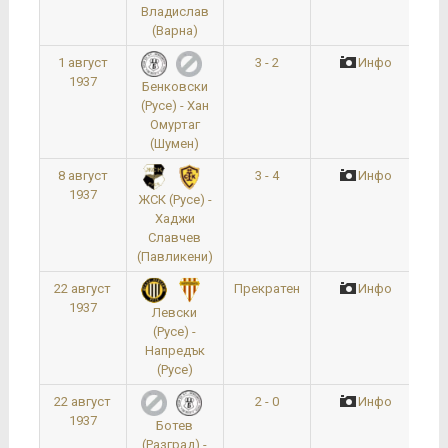
Владислав
(Варна)
1 август
3 - 2
Инфо
1937
Бенковски
(Русе) - Хан
Омуртаг
(Шумен)
8 август
3 - 4
Инфо
1937
ЖСК (Русе) -
Хаджи
Славчев
(Павликени)
22 август
Прекратен
Инфо
1937
Левски
(Русе) -
Напредък
(Русе)
22 август
2 - 0
Инфо
1937
Ботев
(Разград) -