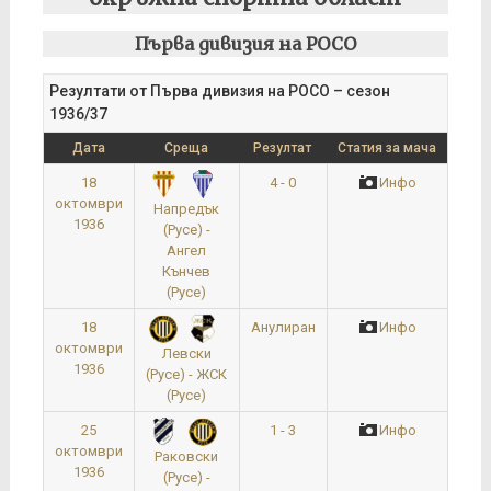
Първа дивизия на РОСО
Резултати от Първа дивизия на РОСО – сезон
1936/37
Дата
Среща
Резултат
Статия за мача
18
4 - 0
Инфо
октомври
Напредък
1936
(Русе) -
Ангел
Кънчев
(Русе)
18
Анулиран
Инфо
октомври
Левски
1936
(Русе) - ЖСК
(Русе)
25
1 - 3
Инфо
октомври
Раковски
1936
(Русе) -