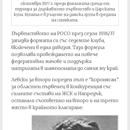
октомври 1937 г. преди финалната среща от
турнира за Държавното първенство и Царската
купа. Купата е в ръцете на дамска група в средата
на снимката.
Първенството на РОСО през сезон 1936/37
запазва формата си със седемте клуба,
включени в една дивизия. Тази формула
позволява провеждането на повече
федеративни мачове и поддържа
интригата в шампионата до самия му край.
Левски за втори пореден път е “коронясан”
за областен първенец в конкуренция със
силните състави на ЖСК и Напредък,
останали съответно на второ и на трето
място в крайното класиране.