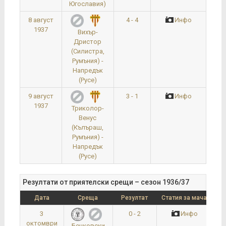
Югославия)
8 август
4 - 4
Инфо
1937
Вихър-
Дристор
(Силистра,
Румъния) -
Напредък
(Русе)
9 август
3 - 1
Инфо
1937
Триколор-
Венус
(Кълъраш,
Румъния) -
Напредък
(Русе)
Резултати от приятелски срещи – сезон 1936/37
Дата
Среща
Резултат
Статия за мача
3
0 - 2
Инфо
октомври
Бенковски