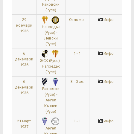
Раковски
(Русе)
29
Отложен
Инфо
ноември
Напредък
1936
(Русе) -
Левски
(Русе)
6
1 - 1
Инфо
декември
ЖСК (Русе) -
1936
Напредък
(Русе)
6
3 - 0 сл.
Инфо
декември
Раковски
1936
(Русе) -
Ангел
Кънчев
(Русе)
21 март
1 - 1
Инфо
1937
Ангел
Кънчев