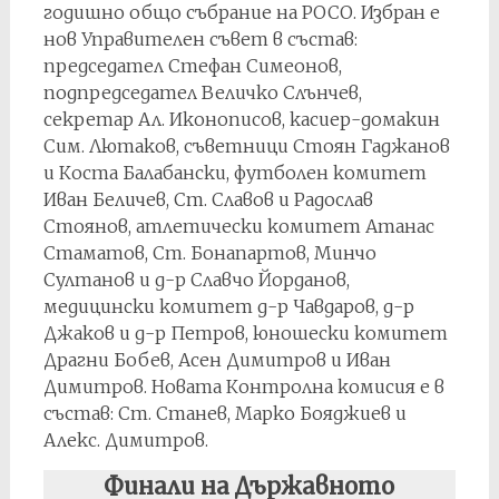
годишно общо събрание на РОСО. Избран е
нов Управителен съвет в състав:
председател Стефан Симеонов,
подпредседател Величко Слънчев,
секретар Ал. Иконописов, касиер-домакин
Сим. Лютаков, съветници Стоян Гаджанов
и Коста Балабански, футболен комитет
Иван Беличев, Ст. Славов и Радослав
Стоянов, атлетически комитет Атанас
Стаматов, Ст. Бонапартов, Минчо
Султанов и д-р Славчо Йорданов,
медицински комитет д-р Чавдаров, д-р
Джаков и д-р Петров, юношески комитет
Драгни Бобев, Асен Димитров и Иван
Димитров. Новата Контролна комисия е в
състав: Ст. Станев, Марко Бояджиев и
Алекс. Димитров.
Финали на Държавното