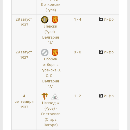
Бенковски
(Русе)
28 август
1 - 4
Инфо
1937
Левски
(Русе) -
България
“А”
29 август
3 - 0
Инфо
1937
Сборен
отбор на
Русенска О.
С. О. -
България
“А”
4
1 - 2
Инфо
септември
Напредък
1937
(Русе) -
Светослав
(Стара
Загора)