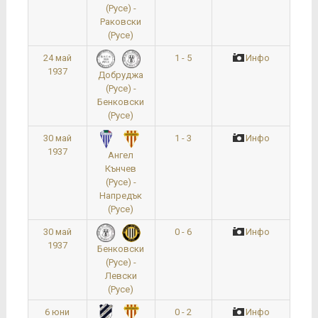
(Русе) -
Раковски
(Русе)
24 май
1 - 5
Инфо
1937
Добруджа
(Русе) -
Бенковски
(Русе)
30 май
1 - 3
Инфо
1937
Ангел
Кънчев
(Русе) -
Напредък
(Русе)
30 май
0 - 6
Инфо
1937
Бенковски
(Русе) -
Левски
(Русе)
6 юни
0 - 2
Инфо