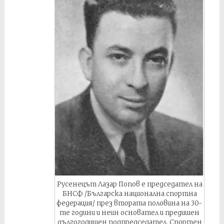
Русенецът Лазар Попов е председател на
БНСФ /Българска национална спортна
федерация/ през втората половина на 30-
те години и неин основател и предишен
дългогодишен подпредседател. Спортен