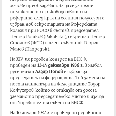
мачове преобладават. За да се затегне
положението с ръководството на
реферите, след края на есенния полусезон е
избран нов секретариат на Реферската
колегия при РОСО в състав: председател
Петър Рошков (Раковски), секретар Петър
Стоянов (ЖСК) и член-съветник Георги
Манев (Напредък).
На XIV-ия редовен конгрес на БНСФ,
проведен на
13-14 декември 1936 г.
в Ямбол,
русенецът
Лазар Попов
е избран за
председател на федерацията. Той заменя на
поста министъра на железниците Тодор
Кожухаров, който се отказва от досега
заеманото председателско място и излиза
от Управителния съвет на БНСФ.
На 10 януари 1937 г. е проведено редовното