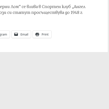
рни Лом“ се влива в Спортен клуб „Ангел
 този си статут просъществува до 1948 г.
egram
Email
Print