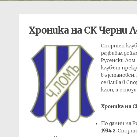
Хроника на СК Черни 
Спортен клуб 
развивал дей
Русенски Лом 
клубът прекра
възстановен. 
се влива в Сп
клон, и с тоз
Хроника на С
По данни на 
1934 г.
Спортен