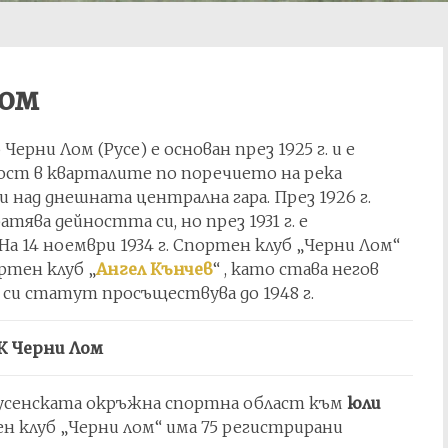
Лом
Черни Лом (Русе) е основан през 1925 г. и е
ност в кварталите по поречието на река
и над днешната централна гара. През 1926 г.
тява дейността си, но през 1931 г. е
На 14 ноември 1934 г. Спортен клуб „Черни Лом“
ортен клуб „
Ангел Кънчев
“ , като става негов
и си статут просъществува до 1948 г.
К Черни Лом
Русенската окръжна спортна област към
юли
 клуб „Черни лом“ има 75 регистрирани