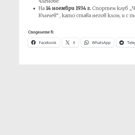
членове.
На
14 ноември 1934 г.
Спортен клуб „Че
Кънчев“ , като става негов клон, и с
Споделете в:
Facebook
X
WhatsApp
Tel