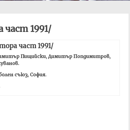
 част 1991/
тора част 1991/
 Димитър Пищийски, Димитър Попдимитров,
уванов.
олен съюз, София.
.