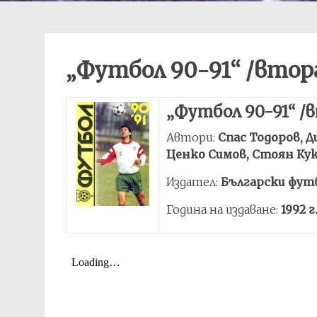
„Футбол 90-91“ /втора
„Футбол 90-91“ /в
Автори:
Спас Тодоров,
Ценко Симов, Стоян Кук
Издател:
Български футб
Година на издаване:
1992 г