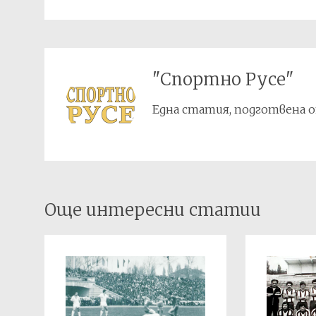
"Спортно Русе"
Една статия, подготвена о
Post
Още интересни статии
navigation