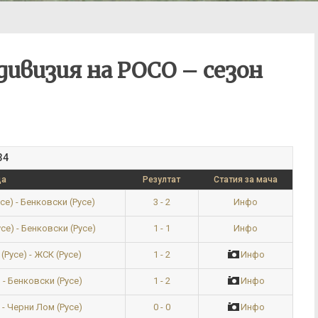
ивизия на РОСО – сезон
34
ща
Резултат
Статия за мача
3 - 2
Инфо
е) - Бенковски (Русе)
1 - 1
Инфо
се) - Бенковски (Русе)
1 - 2
Инфо
Русе) - ЖСК (Русе)
1 - 2
Инфо
 - Бенковски (Русе)
0 - 0
Инфо
 - Черни Лом (Русе)