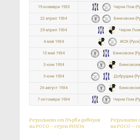
19 ноември 1933
Черни Лом (Ру
22 април 1934
Бенковски (Ру
29 април 1934
Черни Лом 
6 май 1934
ЖСК (Русе)
13 май 1934
Бенковски (Ру
3 юни 1934
Бенковски 
3 юни 1934
Добруджа (Рус
26 август 1934
Бенковски 
7 октомври 1934
Черни Лом (Ру
Резултати от Първа дивизия
Резултати 
на РОСО – сезон 1933/34
на РОСО – се