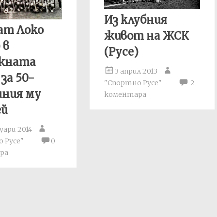
Из клубния
ат Локо
живот на ЖСК
 в
(Русе)
жната
3 април 2013
 за 50-
"Спортно Русе"
2
шния му
коментара
ей
уари 2014
 Русе"
0
ра