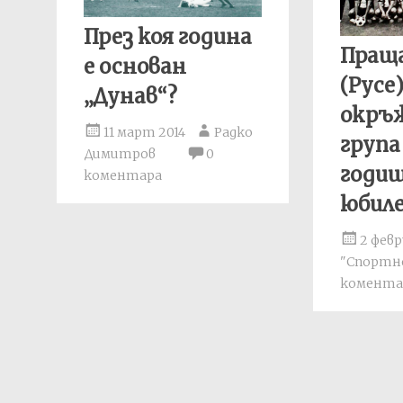
През коя година
Пращ
е основан
(Русе)
„Дунав“?
окръ
11 март 2014
Радко
група
Димитров
0
годи
коментара
юбил
2 февр
"Спортно
комента