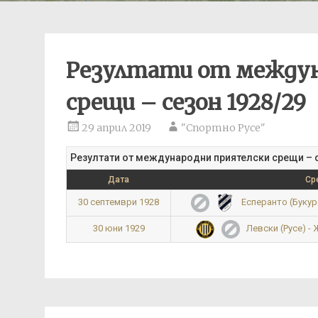
Резултати от междун
срещи – сезон 1928/29
29 април 2019
"Спортно Русе"
Резултати от международни приятелски срещи – с
Дата
Ср
30 септември 1928
Есперанто (Букуре
30 юни 1929
Левски (Русе) -