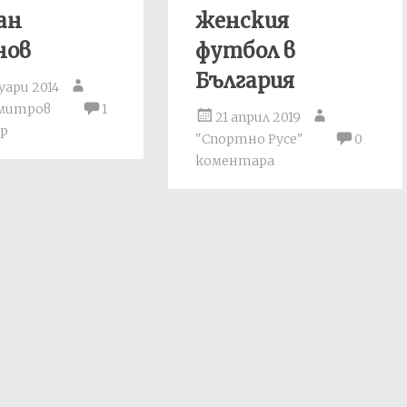
ан
женския
нов
футбол в
България
уари 2014
имитров
1
21 април 2019
р
"Спортно Русе"
0
коментара