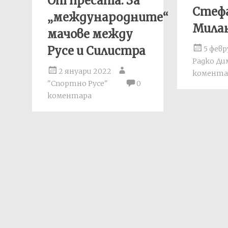
От пресата: За
Стеф
„международните“
Мила
мачове между
Русе и Силистра
5 февр
Радко Д
2 януари 2022
комента
"Спортно Русе"
0
коментара