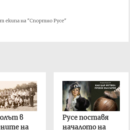
т екипа на "Спортно Русе"
олът в
Русе поставя
ените на
началото на