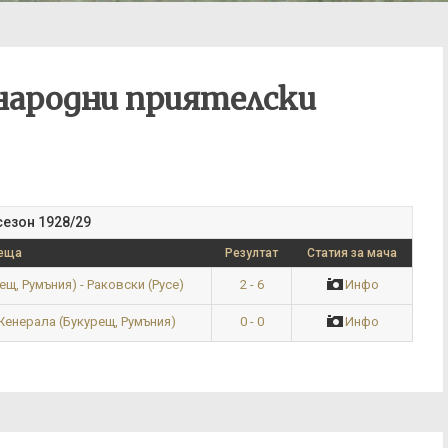
ародни приятелски
езон 1928/29
еща
Резултат
Статия за мача
2 - 6
Инфо
щ, Румъния) - Раковски (Русе)
0 - 0
Инфо
 Женерала (Букурещ, Румъния)