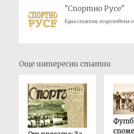
"Спортно Русе"
Една статия, подготвена о
Post
Още интересни статии
navigation
Футб
спом