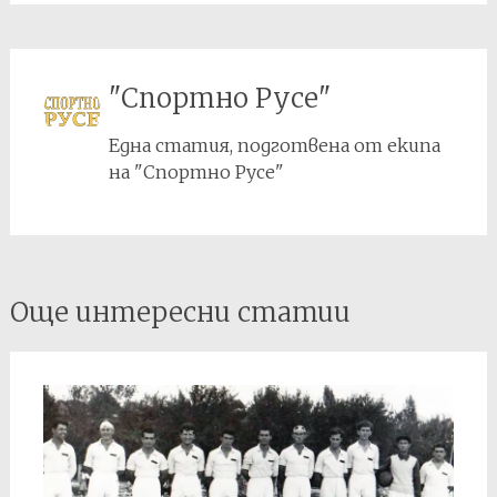
"Спортно Русе"
Една статия, подготвена от екипа
на "Спортно Русе"
Post
Още интересни статии
navigation