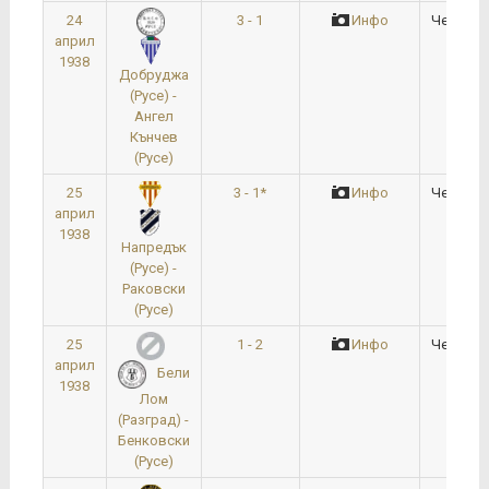
24
3 - 1
Инфо
Четвърт
април
1938
Добруджа
(Русе) -
Ангел
Кънчев
(Русе)
25
3 - 1*
Инфо
Четвърт
април
1938
Напредък
(Русе) -
Раковски
(Русе)
25
1 - 2
Инфо
Четвърт
април
Бели
1938
Лом
(Разград) -
Бенковски
(Русе)