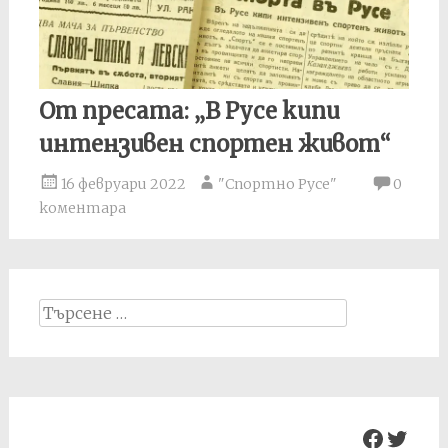
От пресата: „В Русе кипи
интензивен спортен живот“
16 февруари 2022
"Спортно Русе"
0
коментара
Search
for:
Facebo
Twit