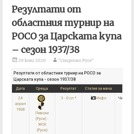
Резултати от
областния турнир на
РОСО за Царската купа
– сезон 1937/38
29 юни 2020
"Спортно Русе"
Резултати от областния турнир на РОСО за
Царската купа - сезон 1937/38
Дата
Среща
Резултат
Статия за мача
Кръ
24
3 - 0 сл.*
Инфо
Четвърт
април
1938
Левски
(Русе) -
ЖСК
(Русе)