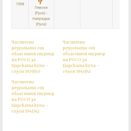
1938
Левски
(Русе) -
Напредък
(Русе)
Частични
Частични
резултати от
резултати от
областния турнир
областния турнир
на РОСО за
на РОСО за
Царската купа –
Царската купа –
сезон 1939/40
сезон 1940/41
Частични
резултати от
областния турнир
на РОСО за
Царската купа –
сезон 1941/42