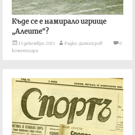
Къде се е намирало игрище
„Алеите“?
13 декември 2013
Радко Димитров
0
коментара