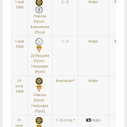
1 май
2 - 0
Инфо
Полуф
1938
Левски
(Русе) -
Бенковски
(Русе)
1 май
1 - 2
Инфо
Полуф
1938
Добруджа
(Русе) -
Напредък
(Русе)
24
Анулиран*
Инфо
Фин
юли
1938
Левски
(Русе) -
Напредък
(Русе)
31
1 - 0 сл.пр.*
Инфо
Фин
юли