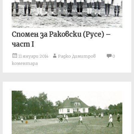
Спомен за Раковски (Русе) –
част I
11 януари 2014
Радко Димитров
0
коментара