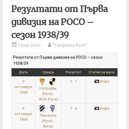
Резултати от Първа
дивизия на РОСО –
сезон 1938/39
5 юли 2020
"Спортно Русе"
Резултати от Първа дивизия на РОСО – сезон
1938/39
Дата
Среща
Резултат
Статия за мача
9
2 - 1
Инфо
октомври
Напредък
1938
(Русе) -
ЖСК (Русе)
9
1 - 4
Инфо
октомври
Раковски
1938
(Русе) -
Ангел