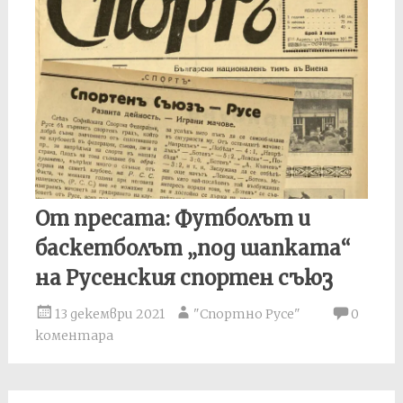
От пресата: Футболът и
баскетболът „под шапката“
на Русенския спортен съюз
13 декември 2021
"Спортно Русе"
0
коментара