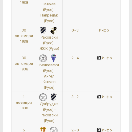
1938
Кънчев
(Русе) -
Напредък
(Русе)
30
0 - 3
Инфо
октомври
Раковски
1938
(Русе) -
ЖСК (Русе)
30
2 - 4
Инфо
октомври
Бенковски
1938
(Русе) -
Ангел
Кънчев
(Русе)
1
3 - 2
Инфо
ноември
Добруджа
1938
(Русе) -
Раковски
(Русе)
6
2 - 0
Инфо