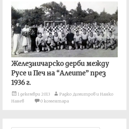
Железничарско дерби между
Русе и Печ на “Алеите” през
1936 г.
1 декември 2013
Радко Димитров и Нанко
Нанев
0 коментара