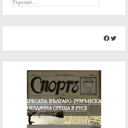
Search
for:
Facebo
Twit
ОТ ПРЕСАТА: БЪЛГАРО-РУМЪНСКА
КОЛОЕЗДАЧНА СРЕЩА В РУСЕ