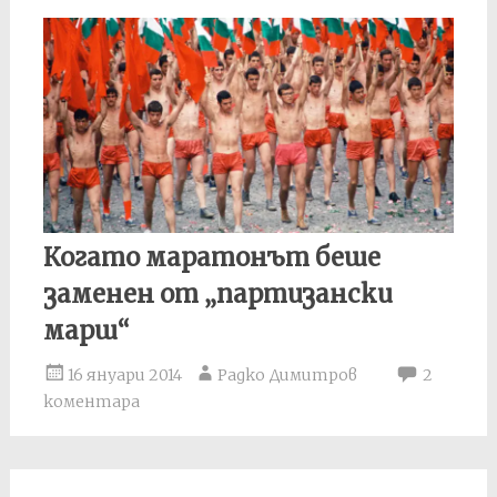
Когато маратонът беше
заменен от „партизански
марш“
16 януари 2014
Радко Димитров
2
коментара