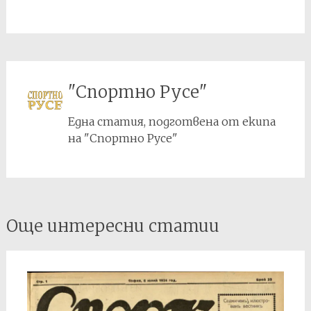
"Спортно Русе"
Една статия, подготвена от екипа
на "Спортно Русе"
Post
Още интересни статии
navigation