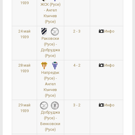
1939
ЖСК (Русе)
- Ангел
Кънчев
(Русе)
24 май
2 - 3
Инфо
1939
Раковски
(Русе) -
Добруджа
(Русе)
28 май
4 - 2
Инфо
1939
Напредък
(Русе) -
Ангел
Кънчев
(Русе)
29 май
3 - 2
Инфо
1939
Добруджа
(Русе) -
Бенковски
(Русе)