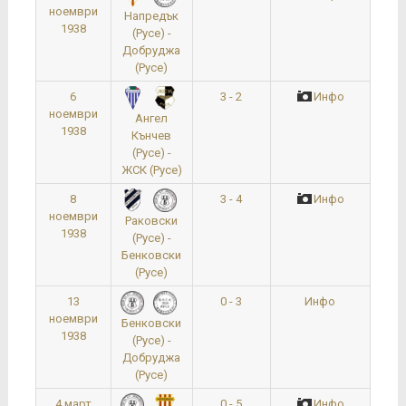
ноември
Напредък
1938
(Русе) -
Добруджа
(Русе)
6
3 - 2
Инфо
ноември
Ангел
1938
Кънчев
(Русе) -
ЖСК (Русе)
8
3 - 4
Инфо
ноември
Раковски
1938
(Русе) -
Бенковски
(Русе)
13
0 - 3
Инфо
ноември
Бенковски
1938
(Русе) -
Добруджа
(Русе)
4 март
0 - 5
Инфо