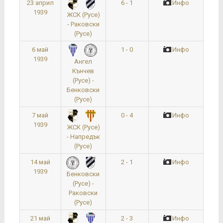
23 април
6 - 1
Инфо
1939
ЖСК (Русе)
- Раковски
(Русе)
6 май
1 - 0
Инфо
1939
Ангел
Кънчев
(Русе) -
Бенковски
(Русе)
7 май
0 - 4
Инфо
1939
ЖСК (Русе)
- Напредък
(Русе)
14 май
2 - 1
Инфо
1939
Бенковски
(Русе) -
Раковски
(Русе)
21 май
2 - 3
Инфо