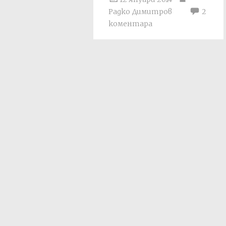
Радко Димитров
2
коментара