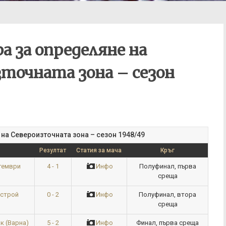
 за определяне на
зточната зона – сезон
 на Североизточната зона – сезон 1948/49
Резултат
Статия за мача
Кръг
4 - 1
Инфо
Полуфинал, първа
птември
среща
0 - 2
Инфо
Полуфинал, втора
сстрой
среща
5 - 2
Инфо
Финал, първа среща
к (Варна)