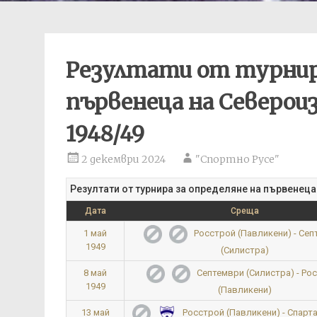
Резултати от турнира
първенеца на Северои
1948/49
2 декември 2024
"Спортно Русе"
Резултати от турнира за определяне на първенеца
Дата
Среща
1 май
Росстрой (Павликени) - Се
1949
(Силистра)
8 май
Септември (Силистра) - Ро
1949
(Павликени)
13 май
Росстрой (Павликени) - Спарта