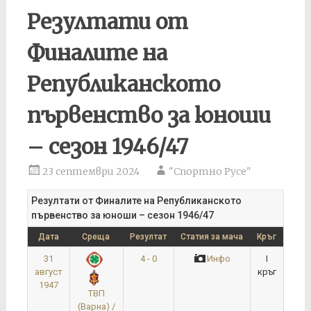
Резултати от
Финалите на
Републиканското
първенство за юноши
– сезон 1946/47
23 септември 2024
"Спортно Русе"
Резултати от Финалите на Републиканското
първенство за юноши – сезон 1946/47
Дата
Среща
Резултат
Статия за мача
Кръг
31
4 - 0
Инфо
I
август
кръг
1947
ТВП
(Варна) /