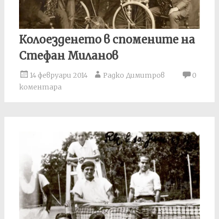
Колоезденето в спомените на
Стефан Миланов
14 февруари 2014
Радко Димитров
0
коментара