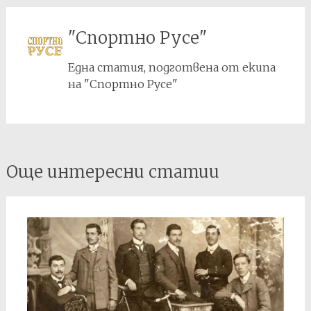
"Спортно Русе"
Една статия, подготвена от екипа
на "Спортно Русе"
Post
Още интересни статии
navigation