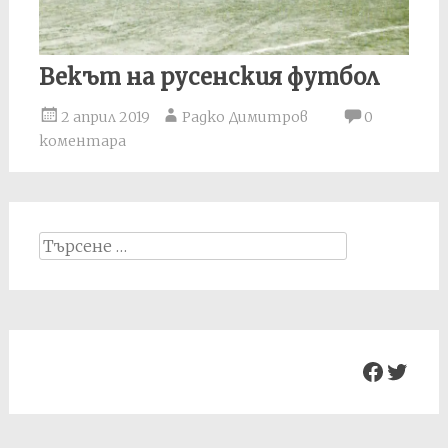
Векът на русенския футбол
2 април 2019
Радко Димитров
0
коментара
Search
for:
Facebo
Twit