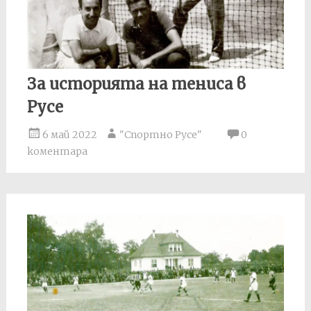
За историята на тениса в
Русе
6 май 2022
"Спортно Русе"
0
коментара