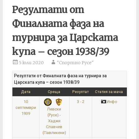
Резултати от
Финалната фаза на
турнира за Царската
купа – сезон 1938/39
5 юли 2020
"Спортно Русе"
Резултати от Финалната фаза на турнира за
Царската купа – сезон 1938/39
Дата
Среща
Резултат
Статия за мача
10
3 - 2
Инфо
Осм
септември
Левски
1939
(Русе) -
Хаджи
Славчев
(Павликени)