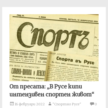
От пресата: „В Русе кипи
интензивен спортен живот“
16 февруари 2022
"Спортно Русе"
0