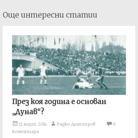
Post
Още интересни статии
navigation
През коя година е основан
„Дунав“?
11 март 2014
Радко Димитров
0
коментара