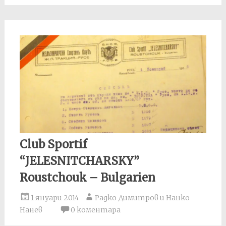
Club Sportif
“JELESNITCHARSKY”
Roustchouk – Bulgarien
1 януари 2014
Радко Димитров и Нанко
Нанев
0 коментара