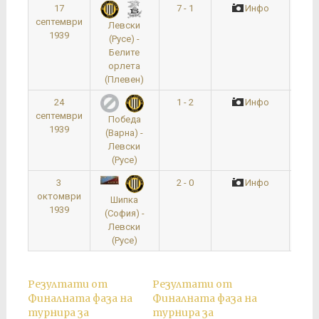
17
7 - 1
Инфо
Четв
септември
Левски
1939
(Русе) -
Белите
орлета
(Плевен)
24
1 - 2
Инфо
По
септември
Победа
1939
(Варна) -
Левски
(Русе)
3
2 - 0
Инфо
октомври
Шипка
1939
(София) -
Левски
(Русе)
Резултати от
Резултати от
Финалната фаза на
Финалната фаза на
турнира за
турнира за