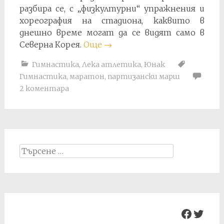
разбира се, с „физкултурни“ упражнения и
хореография на стадиона, каквито в
днешно време могат да се видят само в
Северна Корея.
Още
→
Гимнастика
,
Лека атлетика
,
Юнак
Гимнастика
,
маратон
,
партизански марш
2 коментара
Search
for:
Facebo
Twit