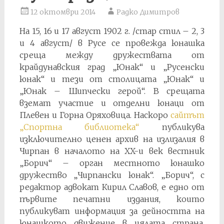
12 октомври 2014
Радко Димитров
На 15, 16 и 17 август 1902 г. /стар стил – 2, 3
и 4 август/ в Русе се провежда юнашка
среща между дружествата от
крайдунавския град „Юнак“ и „Русенски
юнак“ и тези от столицата „Юнак“ и
„Юнак – Шипчески герой“. В срещата
вземат участие и отделни юнаци от
Плевен и Горна Оряховица. Наскоро
сайтът
„Спортна библиотека“
публикува
изключително ценен архив на излизалия в
Чирпан в началото на XX-и век вестник
„Борич“ – орган местното юнашко
дружество „Чирпански юнак“. „Борич“, с
редактор адвокат Кирил Славов, е едно от
първите печатни издания, които
публикуват информация за дейността на
юнашкото движение в цялата страна.