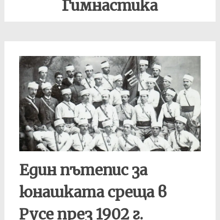
Гимнастика
Един пътепис за
юнашката среща в
Русе през 1902 г.