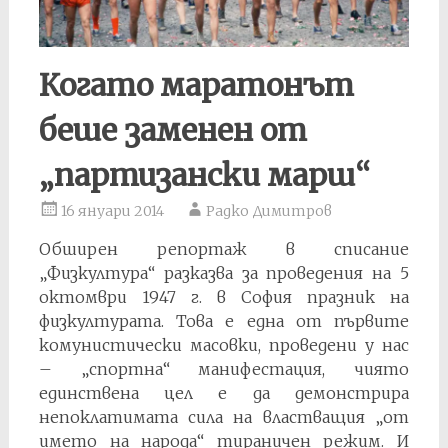
Когато маратонът
беше заменен от
„партизански марш“
16 януари 2014
Радко Димитров
Обширен репортаж в списание
„Физкултура“ разказва за проведения на 5
октомври 1947 г. в София празник на
физкултурата. Това е една от първите
комунистически масовки, проведени у нас
– „спортна“ манифестация, чиято
единствена цел е да демонстрира
непоклатимата сила на властващия „от
името на народа“ тираничен режим. И