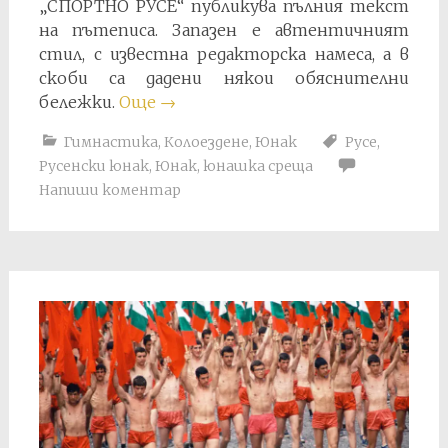
„СПОРТНО РУСЕ“ публикува пълния текст
на пътеписа. Запазен е автентичният
стил, с известна редакторска намеса, а в
скоби са дадени някои обяснителни
бележки.
Още
→
Гимнастика
,
Колоездене
,
Юнак
Русе
,
Русенски юнак
,
Юнак
,
юнашка среща
Напиши коментар