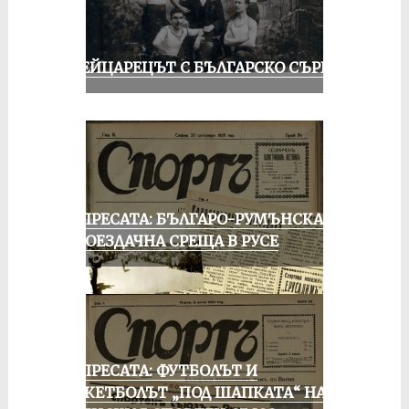
ШВЕЙЦАРЕЦЪТ С БЪЛГАРСКО СЪРЦЕ
ОТ ПРЕСАТА: БЪЛГАРО-РУМЪНСКА
КОЛОЕЗДАЧНА СРЕЩА В РУСЕ
ОТ ПРЕСАТА: ФУТБОЛЪТ И
БАСКЕТБОЛЪТ „ПОД ШАПКАТА“ НА