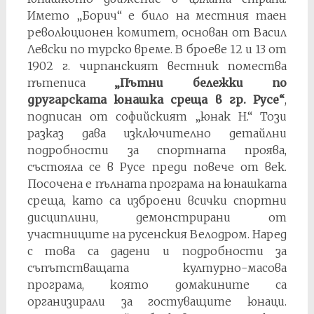
Името „Борич“ е било на местния таен
революционен комитет, основан от Васил
Левски по турско време. В броеве 12 и 13 от
1902 г. чирпанският вестник помества
пътеписa
„Пътни бележки по
другарската юнашка среща в гр. Русе“
,
подписан от софийският „юнак Н.“ Този
разказ дава изключително детайлни
подробности за спортната проява,
състояла се в Русе преди повече от век.
Посочена е пълната програма на юнашката
среща, като са изброени всички спортни
дисциплини, демонстрирани от
участниците на русенския Велодром. Наред
с това са дадени и подробности за
съпътстващата културно-масова
програма, която домакините са
организирали за гостуващите юнаци.