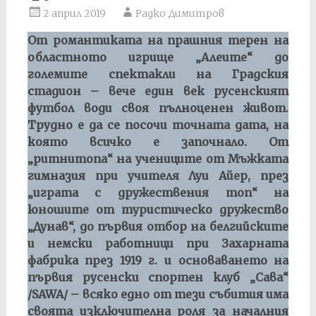
2 април 2019
Радко Димитров
От романтиката на прашния терен на
областното игрище „Алеите“ до
големите спектакли на Градския
стадион – вече един век русенският
футбол води своя пълноценен живот.
Трудно е да се посочи точната дата, на
която всичко е започнало. От
„ритнитопа“ на учениците от Мъжката
гимназия при учителя Луи Айер, през
„играта с дружествения топ“ на
юношите от туристическо дружество
„Дунав“, до първия отбор на белгийските
и немски работници при Захарната
фабрика през 1919 г. и основаването на
първия русенски спортен клуб „Сава“
/
SAWA/
– всяко едно от тези събития има
своята изключителна роля за началния