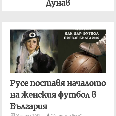
Дунав
Русе поставя началото
на женския футбол в
България
21 април 2019
"Спортно Русе"