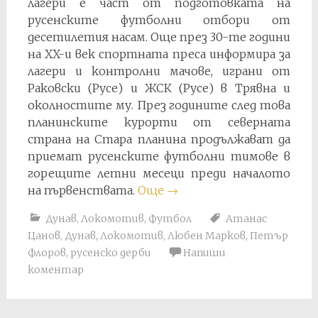
лагери е част от подготовката на
русенските футболни отбори от
десетилетия насам. Още през 30-те години
на XX-и век спортната преса информира за
лагери и контролни мачове, играни от
Раковски (Русе) и ЖСК (Русе) в Трявна и
околностите му. През годините след това
планинските курорти от северната
страна на Стара планина продължават да
приемат русенските футболни тимове в
горещите летни месеци преди началото
на първенствата.
Още
→
Дунав
,
Локомотив
,
Футбол
Атанас
Цанов
,
Дунав
,
Локомотив
,
Любен Марков
,
Петър
Флоров
,
русенско дерби
Напиши
коментар