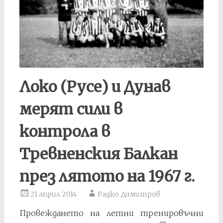
Локо (Русе) и Дунав
мерят сили в
контрола в
Тревненския Балкан
през лятото на 1967 г.
21 април 2014
Радко Димитров
Провеждането на летни тренировъчни