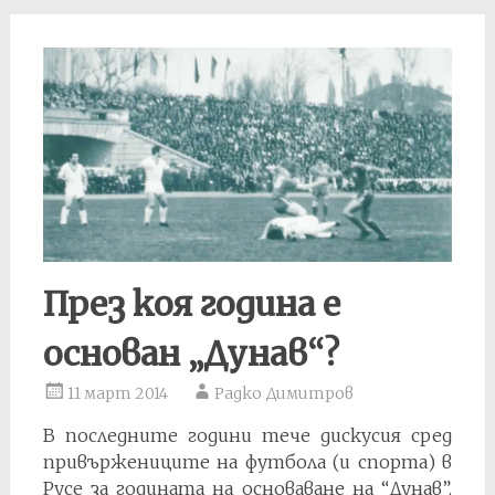
През коя година е
основан „Дунав“?
11 март 2014
Радко Димитров
В последните години тече дискусия сред
привържениците на футбола (и спорта) в
Русе за годината на основаване на “Дунав”.