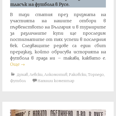
тласък на футбола в Русе.
В тази статия през призмата на
участията на нашите отбори в
първенството на България и в турнирите
за различните купи ще проследим
постигнатите от тях успехи в последния
век. Следващите редове са един сбит
преразказ, който обрисува историята на
футбола в града ни – такава, каквато е.
Още
→
Дунав
,
Левски
,
Локомотив
,
Раковски
,
Торпедо
,
Футбол
Напиши коментар