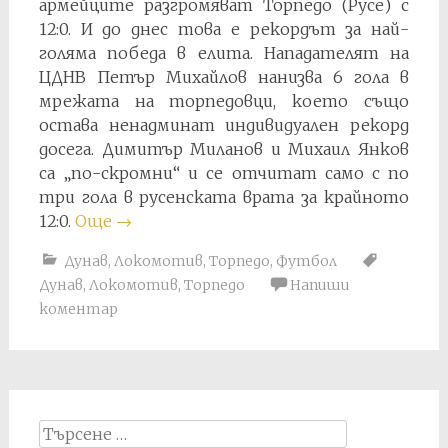
армейците разгромяват Торпедо (Русе) с
12:0. И до днес това е рекордът за най-
голяма победа в елита. Нападателят на
ЦДНВ Петър Михайлов нанизва 6 гола в
мрежата на торпедовци, което също
остава ненадминат индивидуален рекорд
досега. Димитър Миланов и Михаил Янков
са „по-скромни“ и се отчитат само с по
три гола в русенската врата за крайното
12:0.
Още
→
Дунав
,
Локомотив
,
Торпедо
,
Футбол
Дунав
,
Локомотив
,
Торпедо
Напиши
коментар
Search