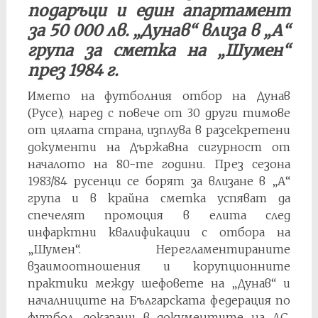
подаръци и един апартамент
за 50 000 лв. „Дунав“ влиза в „А“
група за сметка на „Шумен“
през 1984 г.
Името на футболния отбор на Дунав
(Русе), наред с повече от 30 други тимове
от цялата страна, изплува в разсекретени
документи на Държавна сигурност от
началото на 80-те години. През сезона
1983/84 русенци се борят за влизане в „А“
група и в крайна сметка успяват да
спечелят промоция в елита след
инфарктни квалификации с отбора на
„Шумен“. Нерегламентираните
взаимоотношения и корупционните
практики между шефовете на „Дунав“ и
началниците на Българската федерация по
футбол, доказани в документите на ДС,