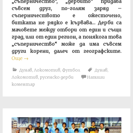
„съперничество“, „дербито“ придава
съвсем друг, по-голям заряд –
съперничеството е ожесточено,
битката не рядко е кървава… Дерби са
мачовете между отбори от един и същи
град, или от един регион, а понякога това
„съперничество“ може да има съвсем
други корени, далеч от географските.
Още
→
Дунав
,
Локомотив
,
Футбол
Дунав
,
Локомотив
,
русенско дерби
Напиши
коментар