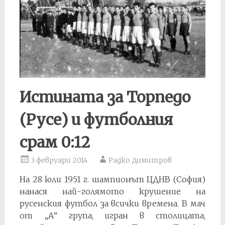
Истината за Торпедо
(Русе) и футболния
срам 0:12
3 февруари 2014
Радко Димитров
На 28 юли 1951 г. шампионът ЦДНВ (София)
нанася най-голямото крушение на
русенския футбол за всички времена. В мач
от „А“ група, игран в столицата,