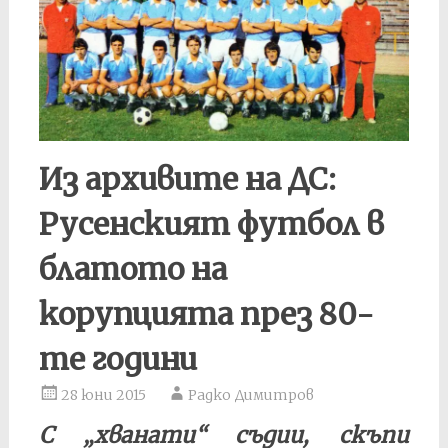
Из архивите на ДС:
Русенският футбол в
блатото на
корупцията през 80-
те години
28 юни 2015
Радко Димитров
С „хванати“ съдии, скъпи