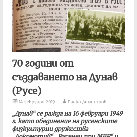
70 години от
създаването на Дунав
(Русе)
14 февруари 2019
Радко Димитров
„Дунав“ се ражда на 16 февруари 1949
г. като обединение на русенските
физкултурни дружества
„Локомотив“, „Русенец при МВР“ и