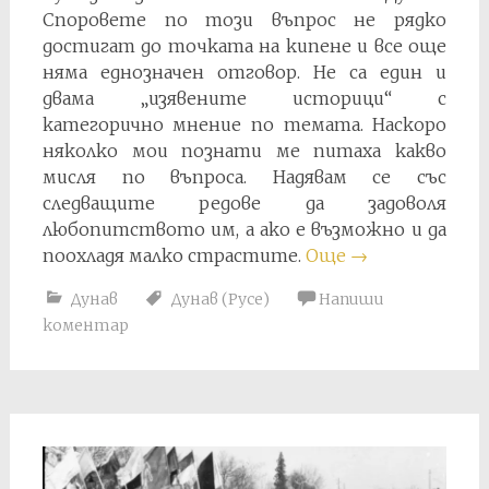
Споровете по този въпрос не рядко
достигат до точката на кипене и все още
няма еднозначен отговор. Не са един и
двама „изявените историци“ с
категорично мнение по темата. Наскоро
няколко мои познати ме питаха какво
мисля по въпроса. Надявам се със
следващите редове да задоволя
любопитството им, а ако е възможно и да
поохладя малко страстите.
Още
→
Дунав
Дунав (Русе)
Напиши
коментар