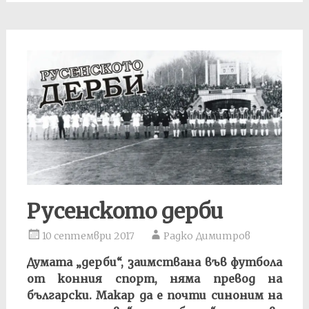
Русенското дерби
10 септември 2017
Радко Димитров
Думата „дерби“, заимствана във футбола
от конния спорт, няма превод на
български. Макар да е почти синоним на