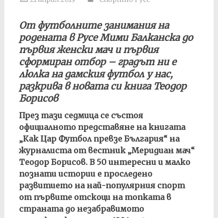
От футболните занимания на
родената в Русе Мими Балканска до
първия женски мач и първия
сформиран отбор – градът ни е
люлка на дамския футбол у нас,
разкрива в новата си книга Теодор
Борисов
През тази седмица се състоя
официалното представяне на книгата
„Как Цар Футбол превзе България“ на
журналиста от вестник „Меридиан мач“
Теодор Борисов. В 50 интересни и малко
познати истории е проследено
развитието на най-популярния спорт
от първите отскоци на топката в
страната до незабравимото