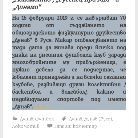
„Динамо“
На 16 февруари 2019 г. се навършват 70
години от създаването на
общоградското физкултурно дружество
„Дунав“ в Русе. Макар отбелязването на
тази дата да минава преди всичко под
знака на днешния футболен клуб заради
многобройните му привърженици, е
нужно дебело да се подчертае, че
юбилеят принадлежи и на всички сегашни
клубове, развиващи други колективни /
баскетбол и волейбол/, както и
индивидуални спортове под името
„Дунав“.
Още
→
Дунав
,
Футбол
Дунав
,
Дунав (Русе)
,
Локомотив
Напиши коментар