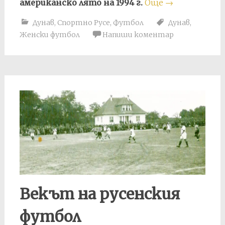
американско лято на 1994 г.
Още
→
Дунав
,
Спортно Русе
,
Футбол
Дунав
,
Женски футбол
Напиши коментар
Векът на русенския
футбол