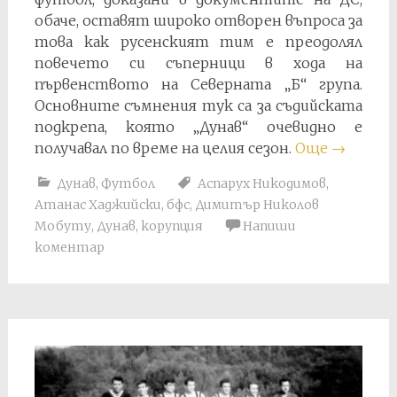
обаче, оставят широко отворен въпроса за
това как русенският тим е преодолял
повечето си съперници в хода на
първенството на Северната „Б“ група.
Основните съмнения тук са за съдийската
подкрепа, която „Дунав“ очевидно е
получавал по време на целия сезон.
Още
→
Дунав
,
Футбол
Аспарух Никодимов
,
Атанас Хаджийски
,
бфс
,
Димитър Николов
Мобуту
,
Дунав
,
корупция
Напиши
коментар