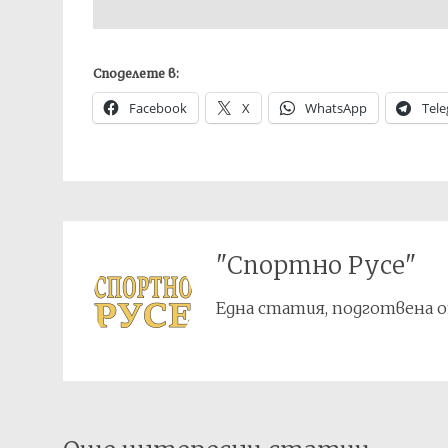
Споделете в:
Facebook
X
WhatsApp
Tel
"Спортно Русе"
Една статия, подготвена о
Post