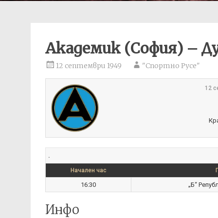
Академик (София) – Ду
12 септември 1949
"Спортно Русе"
12 с
Кр
.
Начален час
16:30
„Б“ Репуб
Инфо