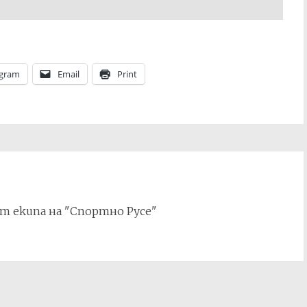
egram
Email
Print
т екипа на "Спортно Русе"