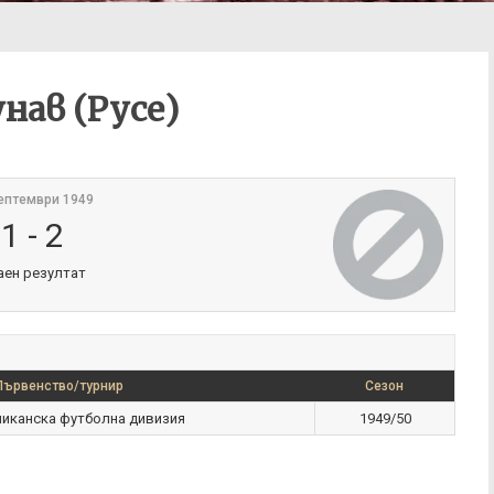
нав (Русе)
ептември 1949
1
-
2
аен резултат
Първенство/турнир
Сезон
ликанска футболна дивизия
1949/50