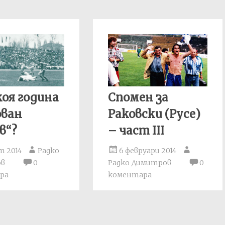
коя година
Спомен за
ован
Раковски (Русе)
в“?
– част III
т 2014
Радко
6 февруари 2014
ов
0
Радко Димитров
0
ра
коментара