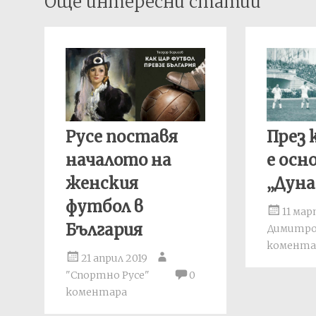
Още интересни статии
navigation
Русе поставя
През 
началото на
е осн
женския
„Дуна
футбол в
11 мар
България
Димитр
комента
21 април 2019
"Спортно Русе"
0
коментара