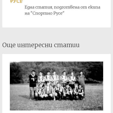
Една статия, подготвена от екипа
на "Спортно Русе"
Post
Още интересни статии
navigation