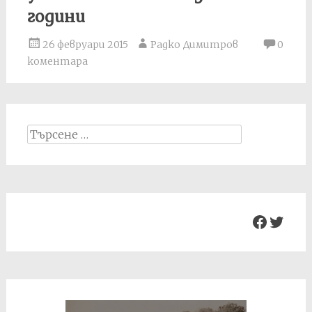
години
26 февруари 2015
Радко Димитров
0
коментара
Search
for:
Facebo
Twit