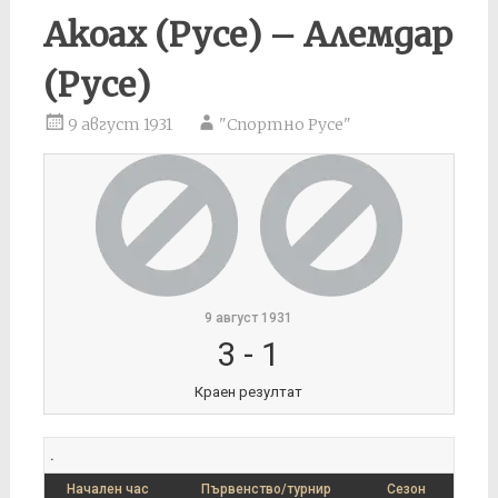
Акоах (Русе) – Алемдар
(Русе)
9 август 1931
"Спортно Русе"
9 август 1931
3
-
1
Краен резултат
.
Начален час
Първенство/турнир
Сезон