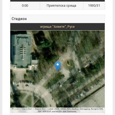
0:00
Приятелска среща
1930/31
Стадион
игрище "Алеите", Русе
Leaflet
|
Tiles © Esri — Source: Esri, i-cubed, USDA, USGS, AEX, GeoEye, Getmapping, Aerogrid, IGN,
IGP, UPR-EGP, and the GIS User Community