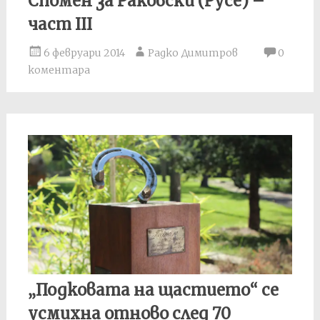
Спомен за Раковски (Русе) –
част III
6 февруари 2014
Радко Димитров
0
коментара
„Подковата на щастието“ се
усмихна отново след 70