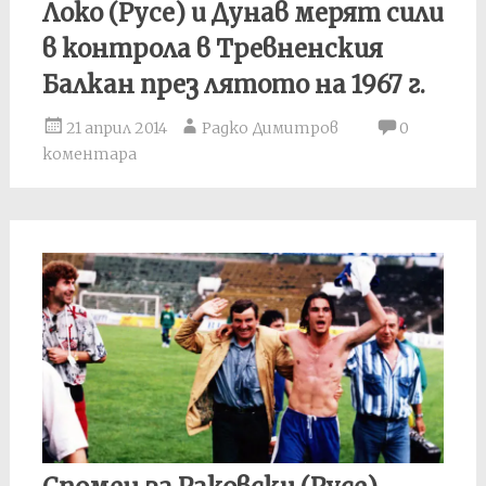
Локо (Русе) и Дунав мерят сили
в контрола в Тревненския
Балкан през лятото на 1967 г.
21 април 2014
Радко Димитров
0
коментара