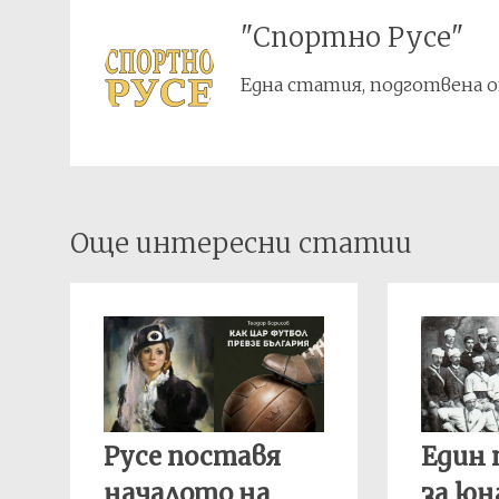
"Спортно Русе"
Една статия, подготвена о
Post
Още интересни статии
navigation
Русе поставя
Един
началото на
за ю