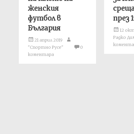
женския
среща
футбол в
през 1
България
12 ок
Радко Д
21 април 2019
комента
"Спортно Русе"
0
коментара