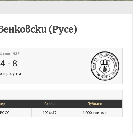
 Бенковски (Русе)
3 юни 1937
4
-
8
аен резултат
нир
Сезон
Публика
 РОСО
1936/37
1 000 зрители