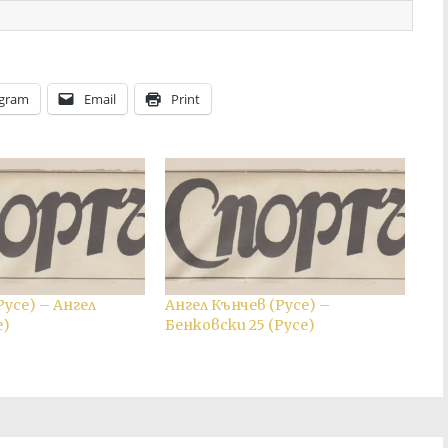
egram
Email
Print
Русе) – Ангел
Ангел Кънчев (Русе) –
е)
Бенковски 25 (Русе)