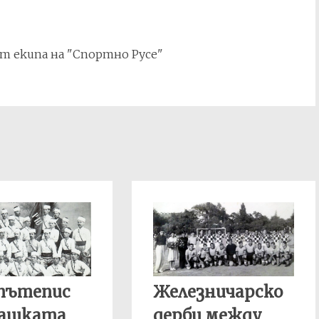
т екипа на "Спортно Русе"
 пътепис
Железничарско
нашката
дерби между