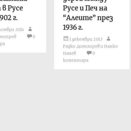
 в Русе
Русе и Печ на
902 г.
“Алеите” през
1936 г.
томври 2014
имитров
0
1 декември 2013
ра
Радко Димитров и Нанко
Нанев
0
коментара