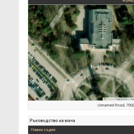
игрищ
Leaflet
|
Tiles © Esri — So
Unnamed Road, 7002 
Ръководство на мача
Главен съдия