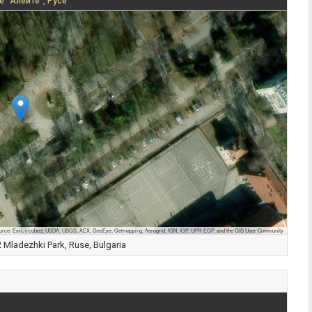
е "Алеите", Русе
urce: Esri, i-cubed, USDA, USGS, AEX, GeoEye, Getmapping, Aerogrid, IGN, IGP, UPR-EGP, and the GIS User Community
Mladezhki Park, Ruse, Bulgaria