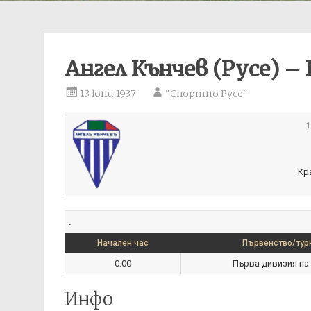
Ангел Кънчев (Русе) –
13 юни 1937
"Спортно Русе"
1
Кр
.
Начален час
Първенство/тур
0:00
Първа дивизия на
Инфо