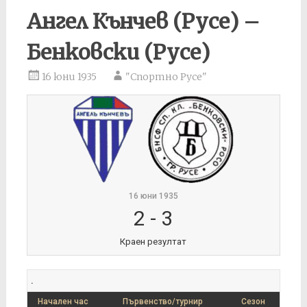
Ангел Кънчев (Русе) –
Бенковски (Русе)
16 юни 1935
"Спортно Русе"
16 юни 1935
2
-
3
Краен резултат
.
Начален час
Първенство/турнир
Сезон