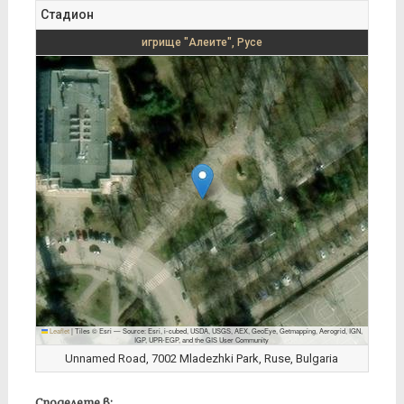
Стадион
игрище "Алеите", Русе
Leaflet
|
Tiles © Esri — Source: Esri, i-cubed, USDA, USGS, AEX, GeoEye, Getmapping, Aerogrid, IGN,
IGP, UPR-EGP, and the GIS User Community
Unnamed Road, 7002 Mladezhki Park, Ruse, Bulgaria
Споделете в: