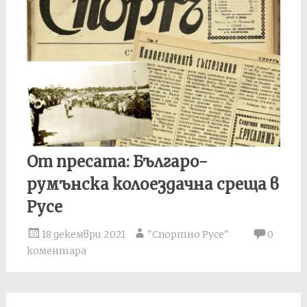
От пресата: Българо-
румънска колоездачна среща в
Русе
18 декември 2021
"Спортно Русе"
0
коментара