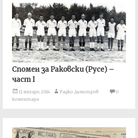
Спомен за Раковски (Русе) –
част I
11 януари 2014
Радко Димитров
0
коментара