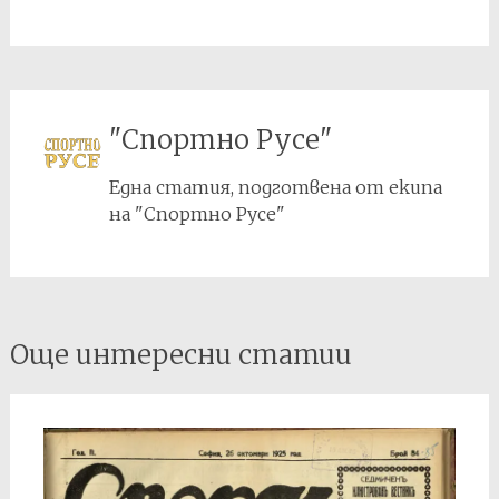
"Спортно Русе"
Една статия, подготвена от екипа
на "Спортно Русе"
Post
Още интересни статии
navigation