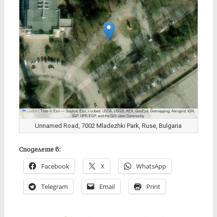
Leaflet
|
Tiles © Esri — Source: Esri, i-cubed, USDA, USGS, AEX, GeoEye, Getmapping, Aerogrid, IGN,
IGP, UPR-EGP, and the GIS User Community
Unnamed Road, 7002 Mladezhki Park, Ruse, Bulgaria
Споделете в:
Facebook
X
WhatsApp
Telegram
Email
Print