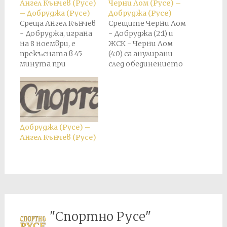
Ангел Кънчев (Русе)
Черни Лом (Русе) –
– Добруджа (Русе)
Добруджа (Русе)
Среща Ангел Кънчев
Срещите Черни Лом
- Добруджа, играна
- Добруджа (2:1) и
на 8 ноември, е
ЖСК - Черни Лом
прекъсната в 45
(4:0) са анулирани
минута при
след обединението
резултат 4:0 в полза
на клубовете Ангел
на Добруджа. Този
Кънчев и Черни Лом,
резултат остава
състояло се на 14
краен.
ноември 1934 г., и
преустановяне на
участието на
Добруджа (Русе) –
Черни Лом във
Ангел Кънчев (Русе)
Втора дивизия.
"Спортно Русе"