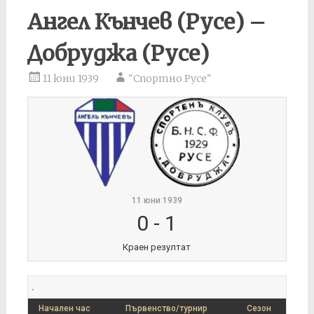
Ангел Кънчев (Русе) –
Добруджа (Русе)
11 юни 1939
"Спортно Русе"
11 юни 1939
0
-
1
Краен резултат
.
Начален час
Първенство/турнир
Сезон