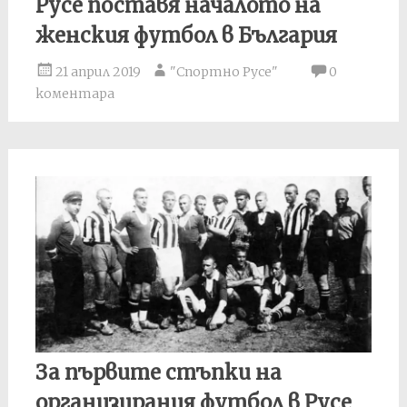
Русе поставя началото на
женския футбол в България
21 април 2019
"Спортно Русе"
0
коментара
За първите стъпки на
организирания футбол в Русе