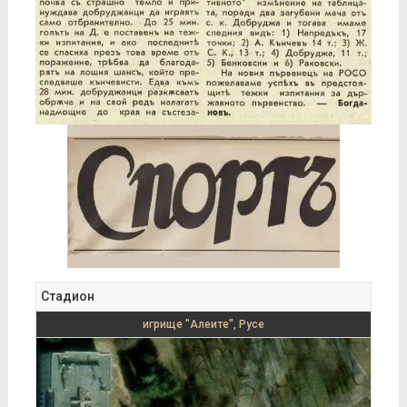
Стадион
игрище "Алеите", Русе