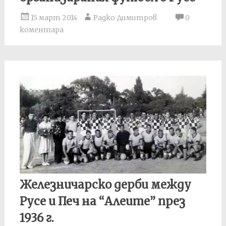
15 март 2014
Радко Димитров
0
коментара
Железничарско дерби между
Русе и Печ на “Алеите” през
1936 г.