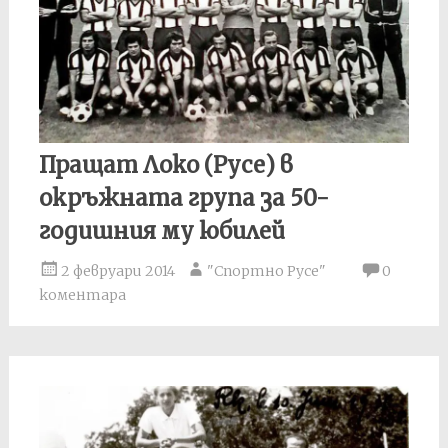
Пращат Локо (Русе) в
окръжната група за 50-
годишния му юбилей
2 февруари 2014
"Спортно Русе"
0
коментара