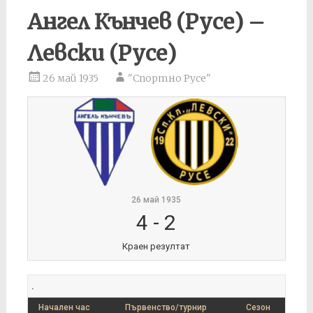
Ангел Кънчев (Русе) –
Левски (Русе)
26 май 1935
"Спортно Русе"
26 май 1935
4
-
2
Краен резултат
.
Начален час
Първенство/турнир
Сезон