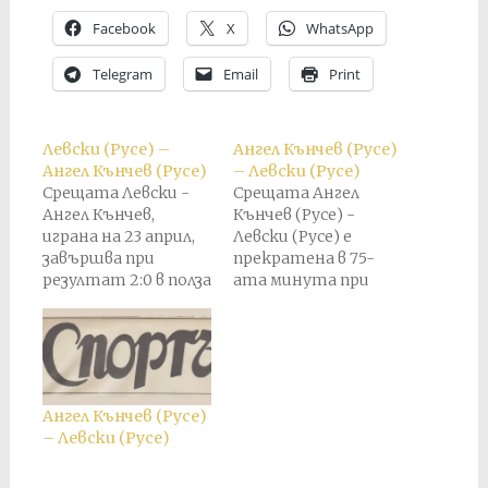
Facebook
X
WhatsApp
Telegram
Email
Print
Левски (Русе) –
Ангел Кънчев (Русе)
Ангел Кънчев (Русе)
– Левски (Русе)
Срещата Левски -
Срещата Ангел
Ангел Кънчев,
Кънчев (Русе) -
играна на 23 април,
Левски (Русе) е
завършва при
прекратена в 75-
резултат 2:0 в полза
ата минута при
на Ангел Кънчев. По-
резултат 2:3 в полза
късно този
на "Левски". По-
резултат е
късно е присъден
анулиран и е
служебен резултат
присъден служебен
2:0 в полза на
резултат 3:0 в полза
"Левски".
Ангел Кънчев (Русе)
на Ангел Кънчев.
– Левски (Русе)