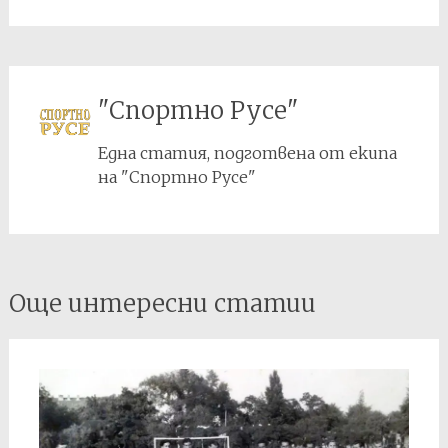
"Спортно Русе"
Една статия, подготвена от екипа
на "Спортно Русе"
Post
Още интересни статии
navigation