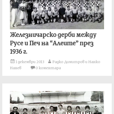
Железничарско дерби между
Русе и Печ на “Алеите” през
1936 г.
1 декември 2013
Радко Димитров и Нанко
Нанев
0 коментара