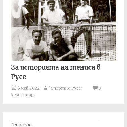
За историята на тениса в
Русе
6 май 2022
"Спортно Русе"
0
коментара
Search