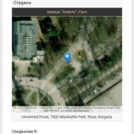
Стадион
игрище "Алеите", Русе
Leaflet
|
Tiles © Esri — Source: Esri, i-cubed, USDA, USGS, AEX, GeoEye, Getmapping, Aerogrid, IGN,
IGP, UPR-EGP, and the GIS User Community
Unnamed Road, 7002 Mladezhki Park, Ruse, Bulgaria
Споделете в: