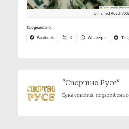
Leaflet
|
Tiles © Esri — So
Unnamed Road, 7002 
Споделете в:
Facebook
X
WhatsApp
Tel
"Спортно Русе"
Една статия, подготвена о