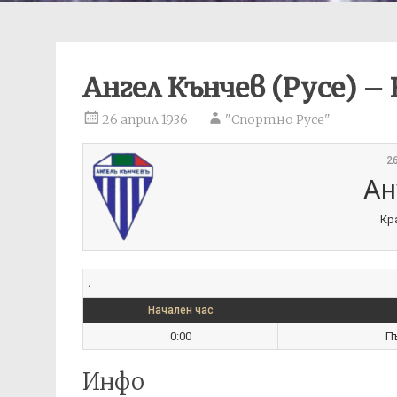
Ангел Кънчев (Русе) –
26 април 1936
"Спортно Русе"
2
Ан
Кр
.
Начален час
0:00
П
Инфо