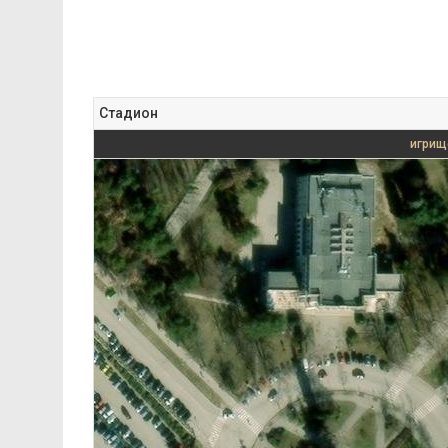
Стадион
игрищ