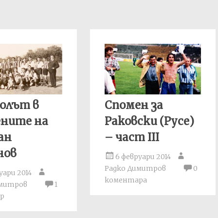
олът в
Спомен за
ените на
Раковски (Русе)
ан
– част III
нов
6 февруари 2014
Радко Димитров
0
уари 2014
коментара
имитров
1
р