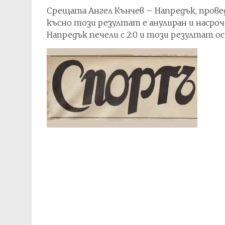
Срещата Ангел Кънчев – Напредък, проведе
късно този резултат е анулиран и насроч
Напредък печели с 2:0 и този резултат о