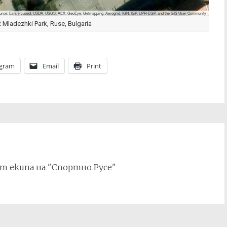
urce: Esri, i-cubed, USDA, USGS, AEX, GeoEye, Getmapping, Aerogrid, IGN, IGP, UPR-EGP, and the GIS User Community
Mladezhki Park, Ruse, Bulgaria
egram
Email
Print
т екипа на "Спортно Русе"