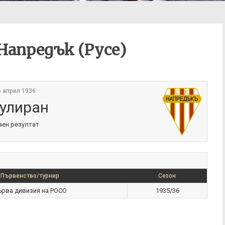
 Напредък (Русе)
6 април 1936
улиран
аен резултат
Първенство/турнир
Сезон
ърва дивизия на РОСО
1935/36