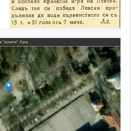
е "Алеите", Русе