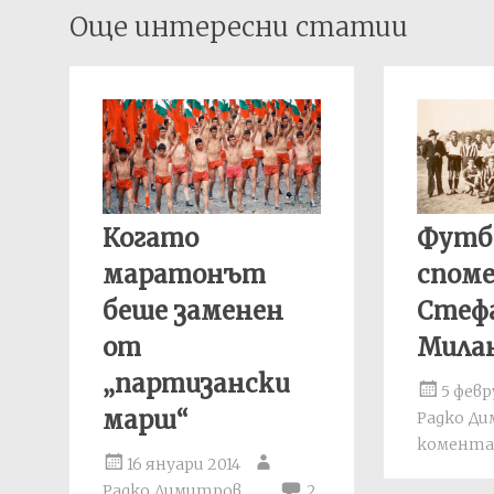
Post
Още интересни статии
navigation
Когато
Футб
маратонът
спом
беше заменен
Стеф
от
Мила
„партизански
5 февр
марш“
Радко Д
комента
16 януари 2014
Радко Димитров
2