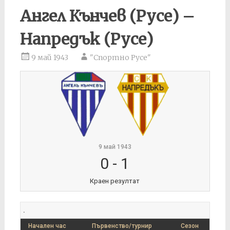
Ангел Кънчев (Русе) –
Напредък (Русе)
9 май 1943
"Спортно Русе"
9 май 1943
0
-
1
Краен резултат
.
Начален час
Първенство/турнир
Сезон