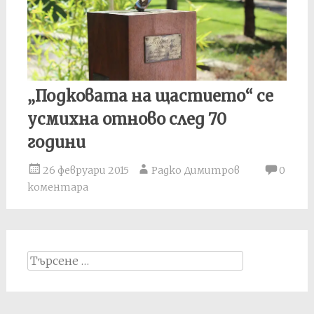
„Подковата на щастието“ се
усмихна отново след 70
години
26 февруари 2015
Радко Димитров
0
коментара
Search
for: