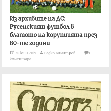
Из архивите на ДС:
Русенският футбол в
блатото на корупцията през
80-те години
28 юни 2015
Радко Димитров
0
коментара