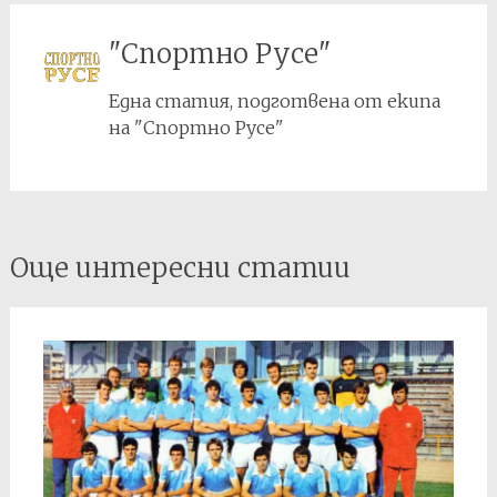
"Спортно Русе"
Една статия, подготвена от екипа
на "Спортно Русе"
Post
Още интересни статии
navigation