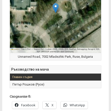
Leaflet
|
Tiles © Esri — Source: Esri, i-cubed, USDA, USGS, AEX, GeoEye, Getmapping, Aerogrid, IGN,
IGP, UPR-EGP, and the GIS User Community
Unnamed Road, 7002 Mladezhki Park, Ruse, Bulgaria
Ръководство на мача
Главен съдия
Петър Рошков (Русе)
Споделете в:
Facebook
X
WhatsApp