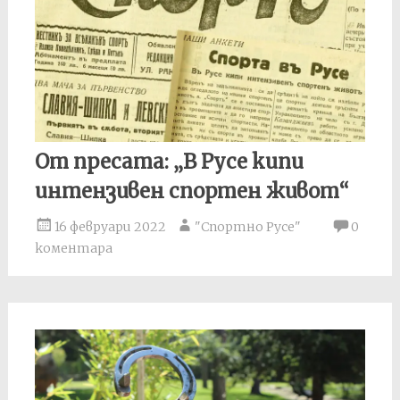
От пресата: „В Русе кипи
интензивен спортен живот“
16 февруари 2022
"Спортно Русе"
0
коментара