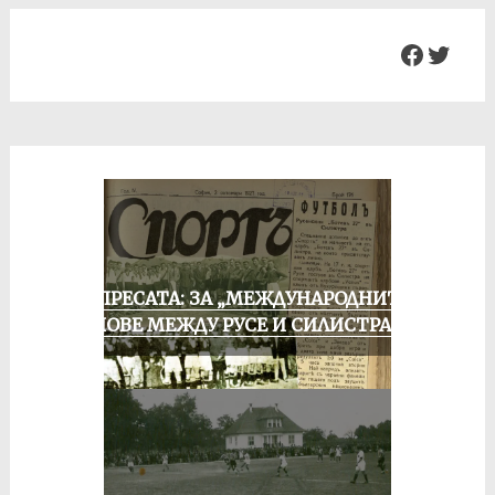
Facebo
Twit
ОТ ПРЕСАТА: ЗА „МЕЖДУНАРОДНИТЕ“
МАЧОВЕ МЕЖДУ РУСЕ И СИЛИСТРА