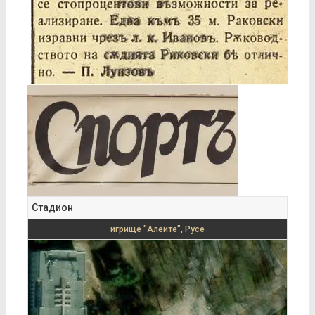
Стадион
игрище "Алеите", Русе