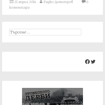
21 април 2014
Радко Димитров
0
коментара
Search
for:
Facebo
Twit