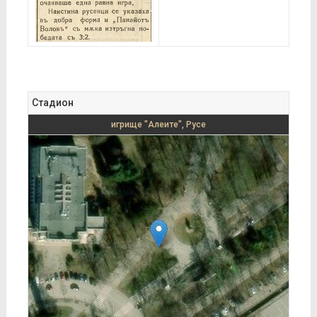
Стадион
игрище "Алеите", Русе