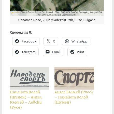
Leaflet
|
Tiles © Esri — Source: Esri, i-cubed, USDA, USGS, AEX, GeoEye, Getmapping, Aerogrid, IGN,
IGP, UPR-EGP, and the GIS User Community
Unnamed Road, 7002 Mladezhki Park, Ruse, Bulgaria
Споделете в:
Facebook
X
WhatsApp
Telegram
Email
Print
Панайот Волов
Ангел Кънчев (Русе)
(Шумен) – Ангел
– Панайот Волов
Кънчев – Левски
(Шумен)
(Русе)