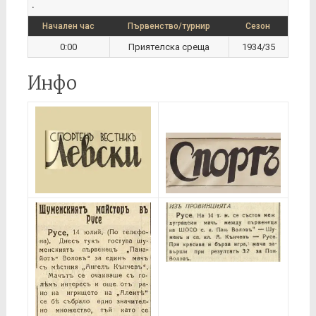
.
Начален час
Първенство/турнир
Сезон
0:00
Приятелска среща
1934/35
Инфо