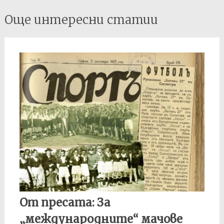
Post
Още интересни статии
navigation
От пресата: За
„международните“ мачове