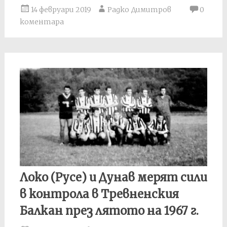
14 февруари 2019
Радко Димитров
0
коментара
Локо (Русе) и Дунав мерят сили
в контрола в Тревненския
Балкан през лятото на 1967 г.