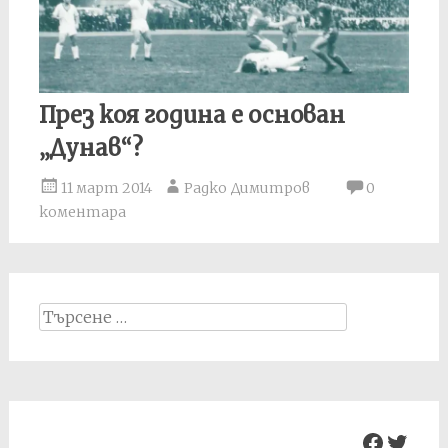
През коя година е основан
„Дунав“?
11 март 2014
Радко Димитров
0
коментара
Search
for:
Facebo
Twit