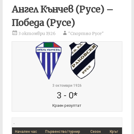
Ангел Кънчев (Русе) –
Победа (Русе)
3 октомври 1926
"Спортно Русе"
3 октомври 1926
3
-
0*
Краен резултат
.
Начален час
Първенство/турнир
Сезон
Кръг