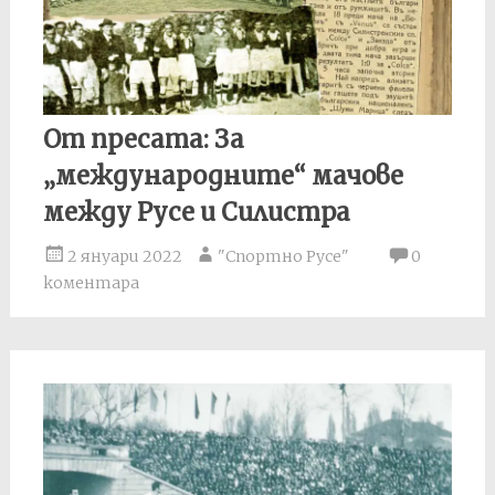
От пресата: За
„международните“ мачове
между Русе и Силистра
2 януари 2022
"Спортно Русе"
0
коментара