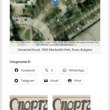
Leaflet
|
Tiles © Esri — Source: Esri, i-cubed, USDA, USGS, AEX, GeoEye, Getmapping, Aerogrid, IGN,
IGP, UPR-EGP, and the GIS User Community
Unnamed Road, 7002 Mladezhki Park, Ruse, Bulgaria
Споделете в:
Facebook
X
WhatsApp
Telegram
Email
Print