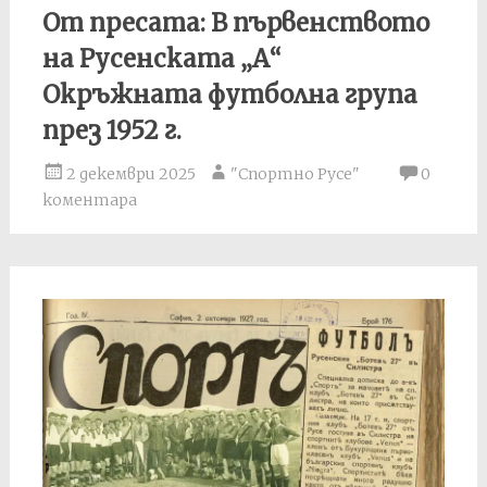
От пресата: В първенството
на Русенската „А“
Окръжната футболна група
през 1952 г.
2 декември 2025
"Спортно Русе"
0
коментара