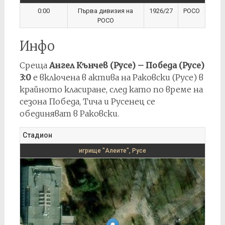
0:00
Първа дивизия на
1926/27
РОСО
РОСО
Инфо
Среща
Ангел Кънчев (Русе) – Победа (Русе)
3:0
е включена в актива на Раковски (Русе) в
крайното класиране, след като по време на
сезона Победа, Тича и Русенец се
обединяват в Раковски.
Стадион
игрище "Алеите", Русе