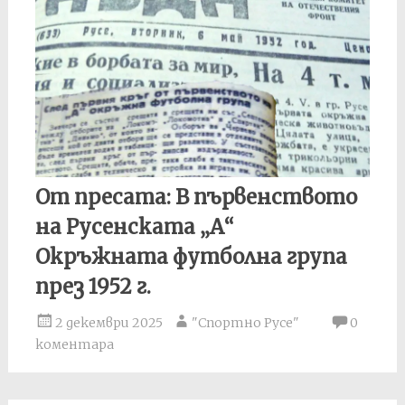
От пресата: В първенството
на Русенската „А“
Окръжната футболна група
през 1952 г.
2 декември 2025
"Спортно Русе"
0
коментара