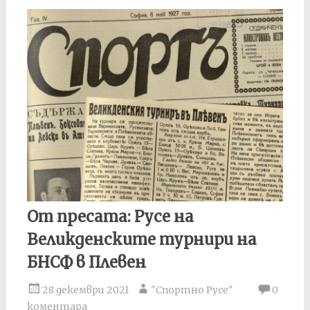
От пресата: Русе на
Великденските турнири на
БНСФ в Плевен
28 декември 2021
"Спортно Русе"
0
коментара