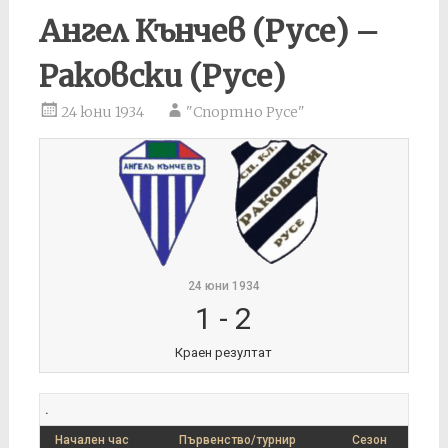
Ангел Кънчев (Русе) –
Раковски (Русе)
24 юни 1934
"Спортно Русе"
24 юни 1934
1
-
2
Краен резултат
.
Начален час
Първенство/турнир
Сезон