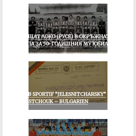
ПРАЩАТ ЛОКО (РУСЕ) В ОКРЪЖНАТА
ГРУПА ЗА 50-ГОДИШНИЯ МУ ЮБИЛЕЙ
CLUB SPORTIF “JELESNITCHARSKY”
ROUSTCHOUK – BULGARIEN