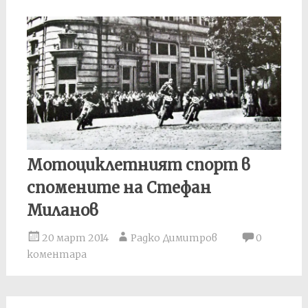
Мотоциклетният спорт в
спомените на Стефан
Миланов
20 март 2014
Радко Димитров
0
коментара