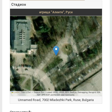
Стадион
игрище "Алеите", Русе
Leaflet
|
Tiles © Esri — Source: Esri, i-cubed, USDA, USGS, AEX, GeoEye, Getmapping, Aerogrid, IGN,
IGP, UPR-EGP, and the GIS User Community
Unnamed Road, 7002 Mladezhki Park, Ruse, Bulgaria