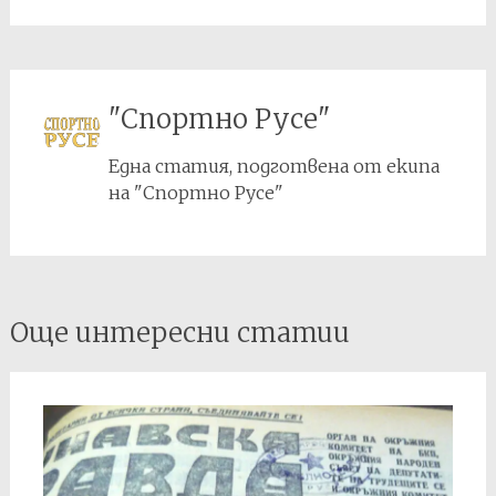
"Спортно Русе"
Една статия, подготвена от екипа
на "Спортно Русе"
Post
Още интересни статии
navigation