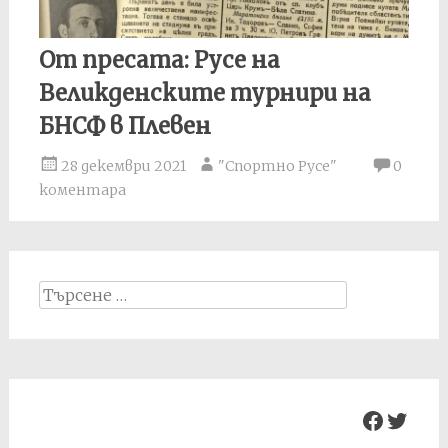
От пресата: Русе на
Великденските турнири на
БНСФ в Плевен
28 декември 2021
"Спортно Русе"
0
коментара
Search
for:
Facebo
Twit