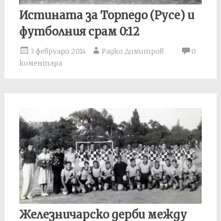
Истината за Торпедо (Русе) и
футболния срам 0:12
3 февруари 2014
Радко Димитров
0
коментара
Железничарско дерби между