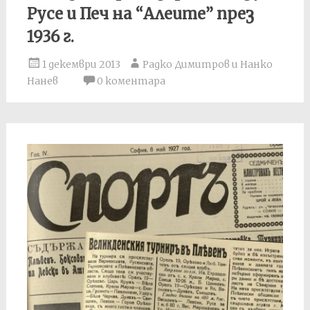
Русе и Печ на “Алеите” през
1936 г.
1 декември 2013
Радко Димитров и Нанко
Нанев
0 коментара