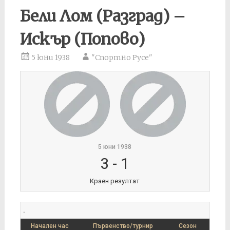
Бели Лом (Разград) –
Искър (Попово)
5 юни 1938
"Спортно Русе"
5 юни 1938
3
-
1
Краен резултат
.
Начален час
Първенство/турнир
Сезон