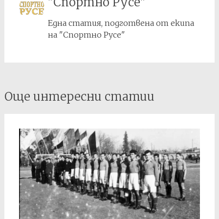
"Спортно Русе"
Една статия, подготвена от екипа
на "Спортно Русе"
Post
Още интересни статии
navigation