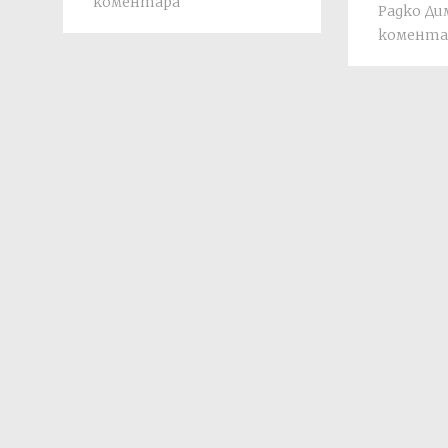
коментара
Радко Д
комента