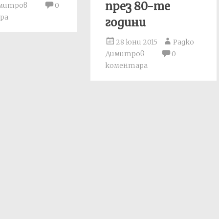
през 80-те
имитров
0
ра
години
28 юни 2015
Радко
Димитров
0
коментара