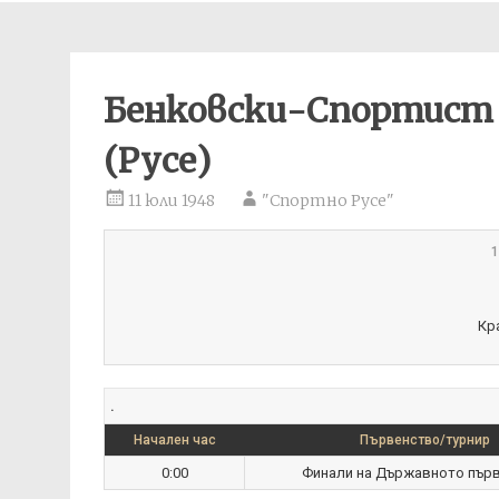
Бенковски-Спортист 
(Русе)
11 юли 1948
"Спортно Русе"
1
Кр
.
Начален час
Първенство/турнир
0:00
Финали на Държавното пър