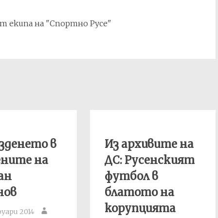
т екипа на "Спортно Русе"
зденето в
Из архивите на
ените на
ДС: Русенският
ан
футбол в
нов
блатото на
корупцията
руари 2014