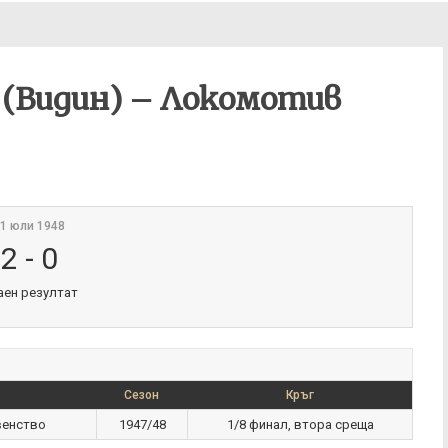
(Видин) – Локомотив
1 юли 1948
2
-
0
аен резултат
Сезон
Кръг
венство
1947/48
1/8 финал, втора среща