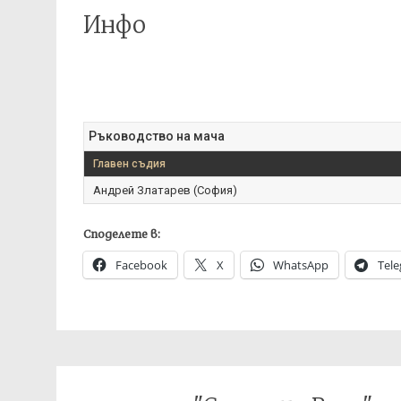
Инфо
Ръководство на мача
Главен съдия
Андрей Златарев (София)
Споделете в:
Facebook
X
WhatsApp
Tel