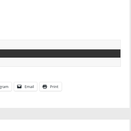
egram
Email
Print