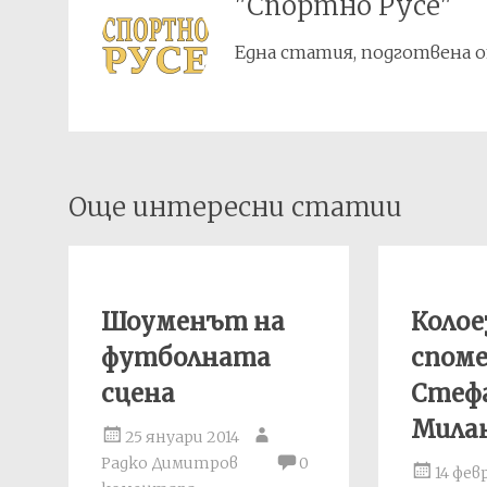
"Спортно Русе"
Една статия, подготвена о
Post
Още интересни статии
navigation
Шоуменът на
Колое
футболната
спом
сцена
Стеф
Мила
25 януари 2014
Радко Димитров
0
14 фев