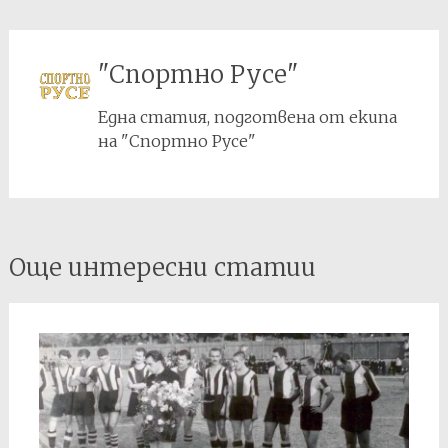
"Спортно Русе"
Една статия, подготвена от екипа
на "Спортно Русе"
Post
Още интересни статии
navigation