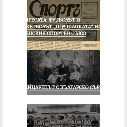
ОТ ПРЕСАТА: ФУТБОЛЪТ И
БАСКЕТБОЛЪТ „ПОД ШАПКАТА“ НА
РУСЕНСКИЯ СПОРТЕН СЪЮЗ
ШВЕЙЦАРЕЦЪТ С БЪЛГАРСКО СЪРЦЕ