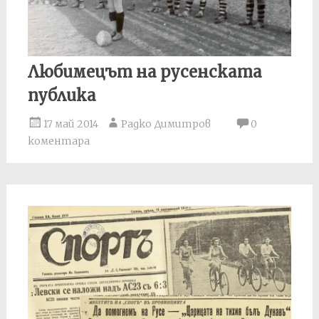
Любимецът на русенската
публика
17 май 2014
Радко Димитров
0
коментара