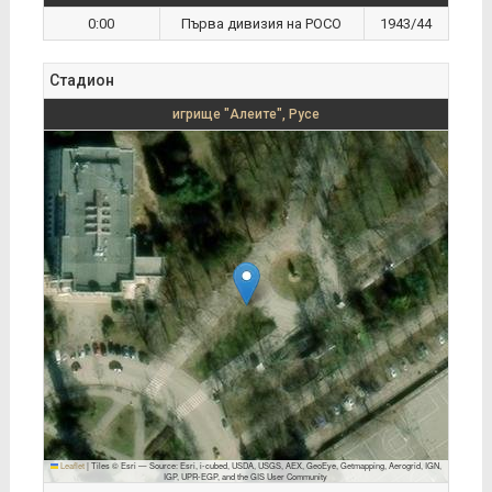
0:00
Първа дивизия на РОСО
1943/44
Стадион
игрище "Алеите", Русе
Leaflet
|
Tiles © Esri — Source: Esri, i-cubed, USDA, USGS, AEX, GeoEye, Getmapping, Aerogrid, IGN,
IGP, UPR-EGP, and the GIS User Community