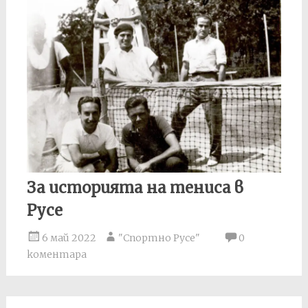
За историята на тениса в
Русе
6 май 2022
"Спортно Русе"
0
коментара