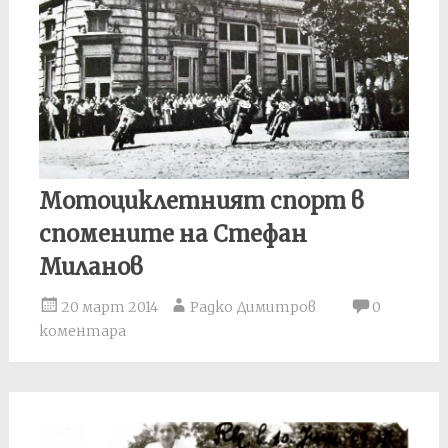
Мотоциклетният спорт в
спомените на Стефан
Миланов
20 март 2014
Радко Димитров
0
коментара