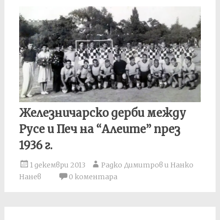
Железничарско дерби между
Русе и Печ на “Алеите” през
1936 г.
1 декември 2013
Радко Димитров и Нанко
Нанев
0 коментара