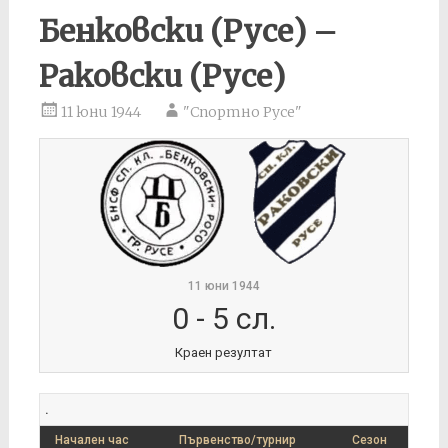
Бенковски (Русе) –
Раковски (Русе)
11 юни 1944
"Спортно Русе"
11 юни 1944
0
-
5 сл.
Краен резултат
.
Начален час
Първенство/турнир
Сезон