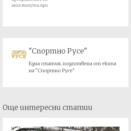
ата минута при
резутат 3:2 в полза
на Бенковски заради
инциденти по
терена и
напускането на
съдията. Насрочено
е преиграване за 8
"Спортно Русе"
октомври, което
Бенковски печели с
Една статия, подготвена от екипа
4:1 и този резултат
остава
на "Спортно Русе"
окончателен.
Post
Още интересни статии
navigation