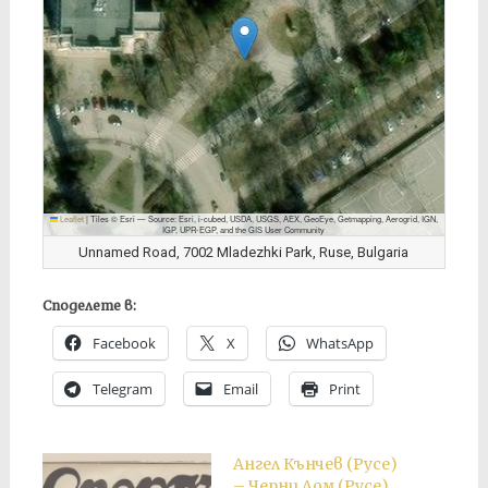
Leaflet
|
Tiles © Esri — Source: Esri, i-cubed, USDA, USGS, AEX, GeoEye, Getmapping, Aerogrid, IGN,
IGP, UPR-EGP, and the GIS User Community
Unnamed Road, 7002 Mladezhki Park, Ruse, Bulgaria
Споделете в:
Facebook
X
WhatsApp
Telegram
Email
Print
Ангел Кънчев (Русе)
– Черни Лом (Русе)