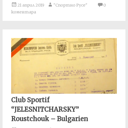
21 април 2019
"Спортно Русе"
0
коментара
Club Sportif
“JELESNITCHARSKY”
Roustchouk – Bulgarien