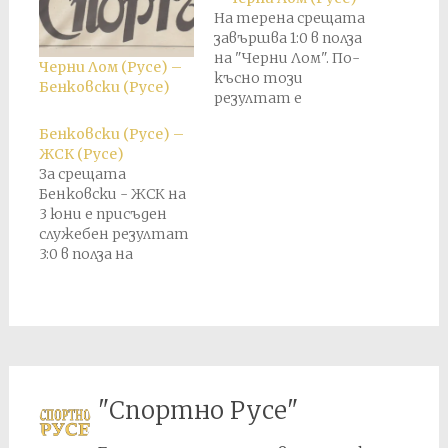
На терена срещата
завършва 1:0 в полза
на "Черни Лом". По-
Черни Лом (Русе) –
късно този
Бенковски (Русе)
резултат е
анулиран и е
Бенковски (Русе) –
присъдена служебна
ЖСК (Русе)
победа 3:0 в полза на
За срещата
"Ангел Кънчев".
Бенковски - ЖСК на
3 юни е присъден
служебен резултат
3:0 в полза на
Бенковски. По-
късно този
резултат е
анулиран и е
насрочено
преиграване. В
преиграването на
"Спортно Русе"
26 август ЖСК
печели с 2:0. Този