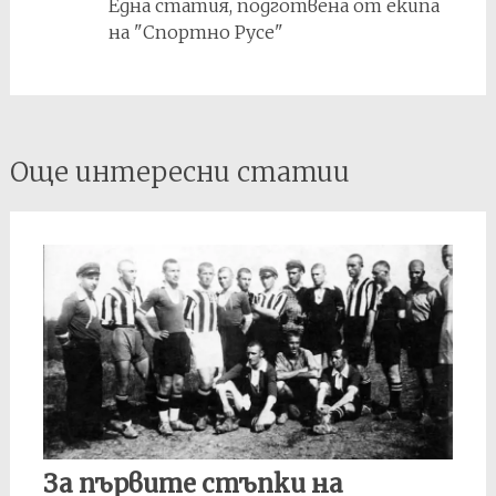
Една статия, подготвена от екипа
резулат обаче също
е анулиран и в
на "Спортно Русе"
крайна сметка
окончателно е
присъден резултат
3:0…
Post
Още интересни статии
navigation
За първите стъпки на