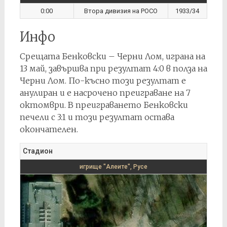
0:00
Втора дивизия на РОСО
1933/34
Инфо
Срещата Бенковски – Черни Лом, играна на
13 май, завършва при резултат 4:0 в полза на
Черни Лом. По-късно този резултат е
анулиран и е насрочено преиграване на 7
октомври. В преиграването Бенковски
печели с 3:1 и този резултат остава
окончателен.
Стадион
игрище "Алеите", Русе