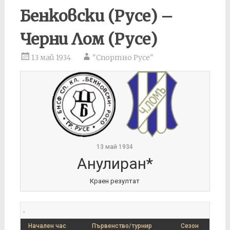
Бенковски (Русе) –
Черни Лом (Русе)
13 май 1934
"Спортно Русе"
13 май 1934
Анулиран*
Краен резултат
.
Начален час
Първенство/турнир
Сезон