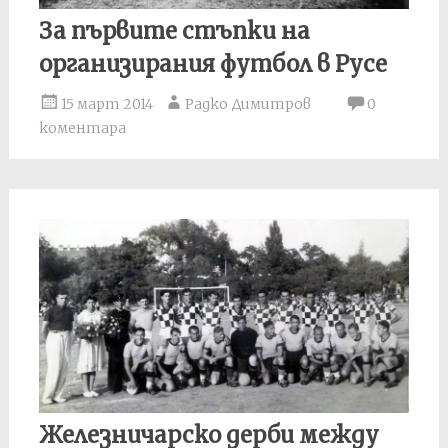
За първите стъпки на
организирания футбол в Русе
15 март 2014
Радко Димитров
0
коментара
Железничарско дерби между