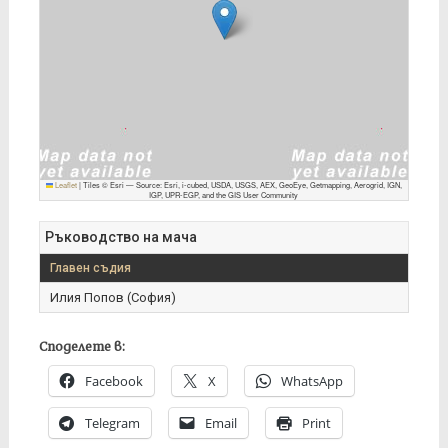
Leaflet
|
Tiles © Esri — Source: Esri, i-cubed, USDA, USGS, AEX, GeoEye, Getmapping, Aerogrid, IGN,
IGP, UPR-EGP, and the GIS User Community
Ръководство на мача
Главен съдия
Илия Попов (София)
Споделете в:
Facebook
X
WhatsApp
Telegram
Email
Print