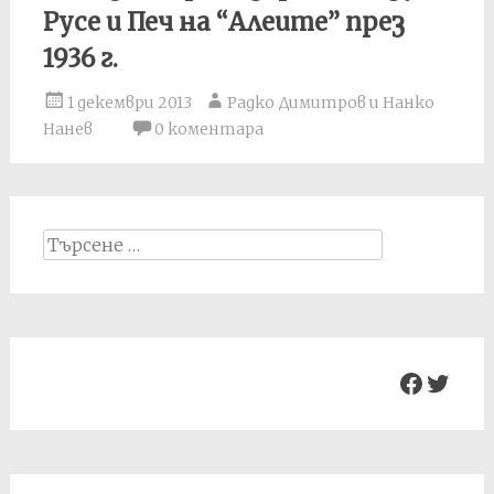
Русе и Печ на “Алеите” през
1936 г.
1 декември 2013
Радко Димитров и Нанко
Нанев
0 коментара
Search
for:
Facebo
Twit