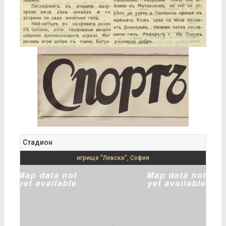
Стадион
игрище "Левски", София