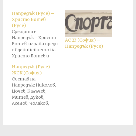
Напредък (Русе) –
Христо Ботев
(Русе)
Срещата е
Напредък - Христо
АС 23 (София) –
Ботев, играна преди
Напредък (Русе)
обденинението на
Христо Ботев и
Сава в Кубтат на 24
Напредък (Русе) –
юни 1924 г.
ЖСК (София)
Резултатът от
Състав на
този мач е
Напредък: Николов,
прехвърлен в
Цочев, Калъчев,
актива на Кубрат в
Митев, Дуков,
крайното
Асенов, Чолаков,
класиране.
Маринов, Манев,
Василев I и Василев II.