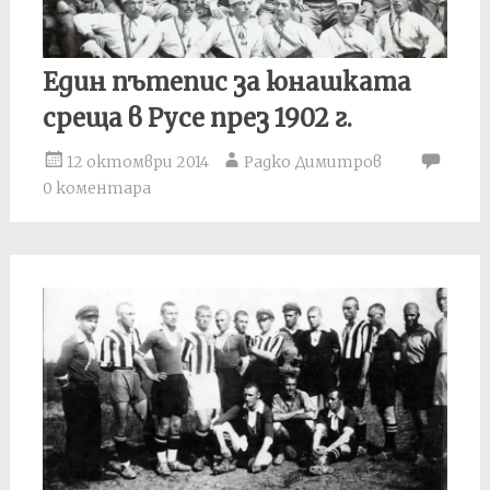
Един пътепис за юнашката
среща в Русе през 1902 г.
12 октомври 2014
Радко Димитров
0 коментара