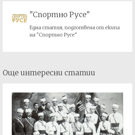
"Спортно Русе"
Една статия, подготвена от екипа
на "Спортно Русе"
Post
Още интересни статии
navigation