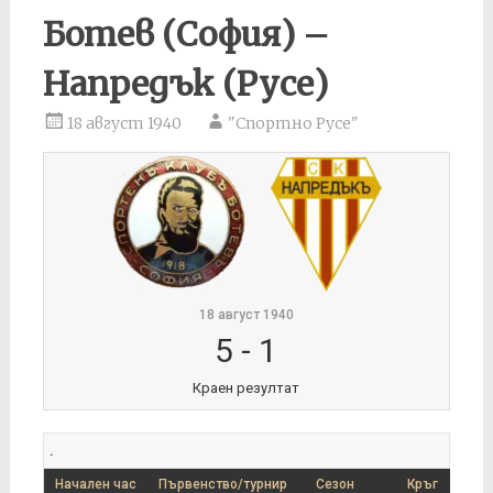
Ботев (София) –
Напредък (Русе)
18 август 1940
"Спортно Русе"
18 август 1940
5
-
1
Краен резултат
.
Начален час
Първенство/турнир
Сезон
Кръг
П