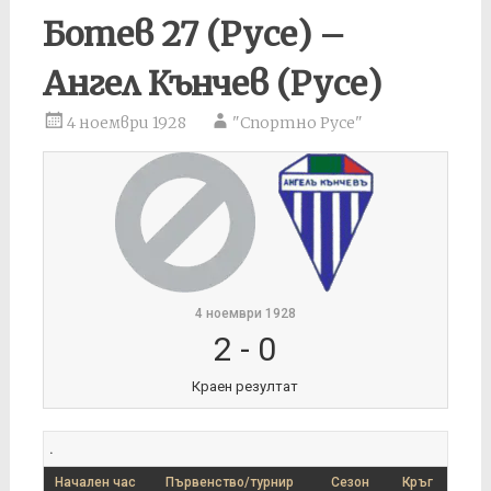
Ботев 27 (Русе) –
Ангел Кънчев (Русе)
4 ноември 1928
"Спортно Русе"
4 ноември 1928
2
-
0
Краен резултат
.
Начален час
Първенство/турнир
Сезон
Кръг