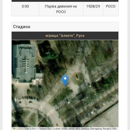
0:00
Първа дивизия на
1928/29
РОСО
РОСО
Стадион
игрище "Алеите", Русе
Leaflet
|
Tiles © Esri — Source: Esri, i-cubed, USDA, USGS, AEX, GeoEye, Getmapping, Aerogrid, IGN,