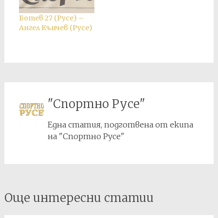
прехвърлен в
актива на Кубрат в
Ботев 27 (Русе) –
крайното
Ангел Кънчев (Русе)
класиране.
"Спортно Русе"
Една статия, подготвена от екипа
на "Спортно Русе"
Post
Още интересни статии
navigation