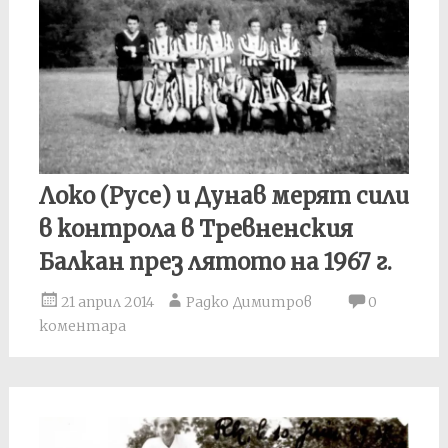
Локо (Русе) и Дунав мерят сили
в контрола в Тревненския
Балкан през лятото на 1967 г.
21 април 2014
Радко Димитров
0
коментара