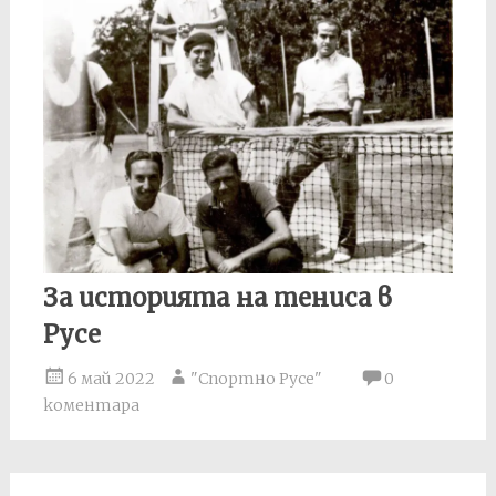
За историята на тениса в
Русе
6 май 2022
"Спортно Русе"
0
коментара