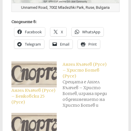
IGP, UPR-EGP, and the GIS User Community
Unnamed Road, 7002 Mladezhki Park, Ruse, Bulgaria
Споделете в:
Facebook
X
WhatsApp
Telegram
Email
Print
Ангел Кънчев (Русе)
– Христо Ботев
(Русе)
Срещата е Ангел
Кънчев – Христо
Ангел Кънчев (Русе)
Ботев, играна преди
– Бенковски 25
обденинението на
(Русе)
Христо Ботев и
Сава в Кубтат на 24
юни 1924 г.
Резултатът от
този мач е