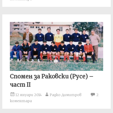
Спомен за Раковски (Русе) –
част II
12 януари 2014
Радко Димитров
2
коментара