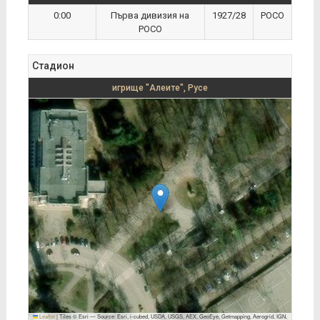
0:00
Първа дивизия на
1927/28
РОСО
РОСО
Стадион
игрище "Алеите", Русе
Leaflet
|
Tiles © Esri — Source: Esri, i-cubed, USDA, USGS, AEX, GeoEye, Getmapping, Aerogrid, IGN,