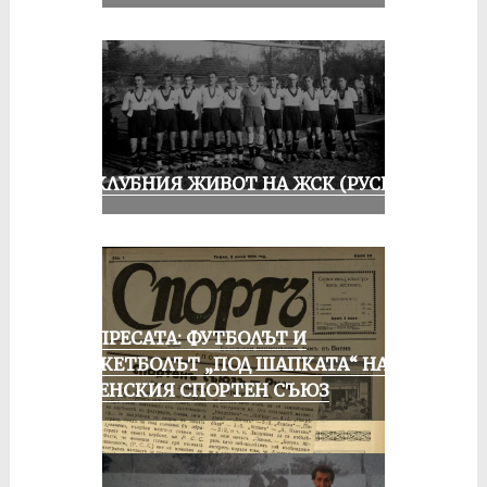
ИЗ КЛУБНИЯ ЖИВОТ НА ЖСК (РУСЕ)
ОТ ПРЕСАТА: ФУТБОЛЪТ И
БАСКЕТБОЛЪТ „ПОД ШАПКАТА“ НА
РУСЕНСКИЯ СПОРТЕН СЪЮЗ