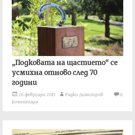
„Подковата на щастието“ се
усмихна отново след 70
години
26 февруари 2015
Радко Димитров
0
коментара