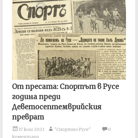
От пресата: Спортът в Русе
година преди
Деветосептемврийския
преврат
17 юли 2023
"Спортно Русе"
0
коментара