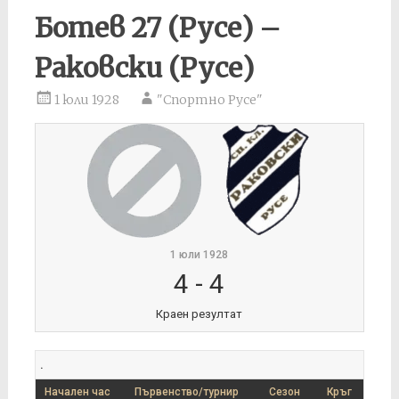
Ботев 27 (Русе) –
Раковски (Русе)
1 юли 1928
"Спортно Русе"
1 юли 1928
4
-
4
Краен резултат
.
Начален час
Първенство/турнир
Сезон
Кръг