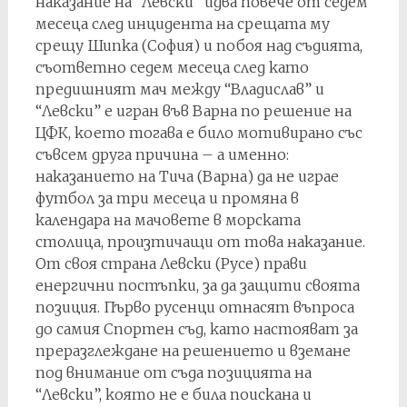
наказание на “Левски” идва повече от седем
месеца след инцидента на срещата му
срещу Шипка (София) и побоя над съдията,
съответно седем месеца след като
предишният мач между “Владислав” и
“Левски” е игран във Варна по решение на
ЦФК, което тогава е било мотивирано със
съвсем друга причина – а именно:
наказанието на Тича (Варна) да не играе
футбол за три месеца и промяна в
календара на мачовете в морската
столица, произтичащи от това наказание.
От своя страна Левски (Русе) прави
енергични постъпки, за да защити своята
позиция. Първо русенци отнасят въпроса
до самия Спортен съд, като настояват за
преразглеждане на решението и вземане
под внимание от съда позицията на
“Левски”, която не е била поискана и