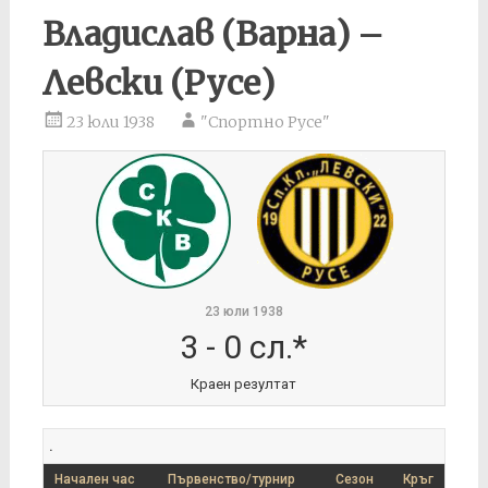
Владислав (Варна) –
Левски (Русе)
23 юли 1938
"Спортно Русе"
23 юли 1938
3
-
0 сл.*
Краен резултат
.
Начален час
Първенство/турнир
Сезон
Кръг