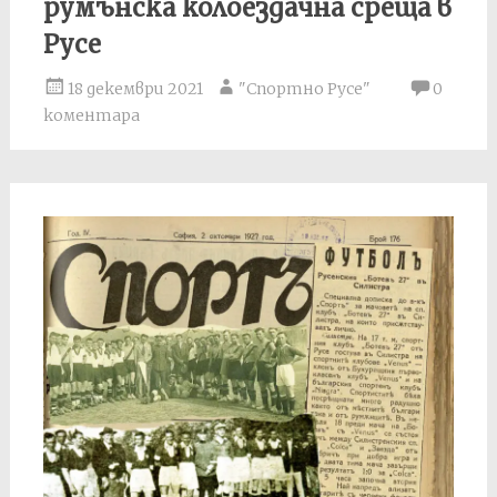
румънска колоездачна среща в
Русе
18 декември 2021
"Спортно Русе"
0
коментара