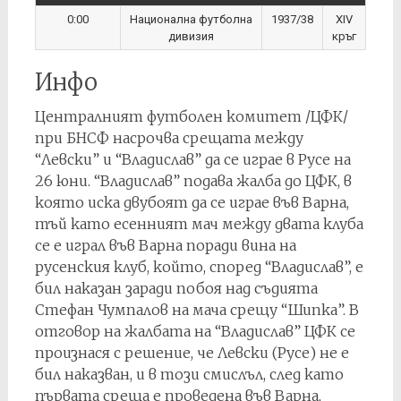
0:00
Национална футболна
1937/38
XIV
дивизия
кръг
Инфо
Централният футболен комитет /ЦФК/
при БНСФ насрочва срещата между
“Левски” и “Владислав” да се играе в Русе на
26 юни. “Владислав” подава жалба до ЦФК, в
която иска двубоят да се играе във Варна,
тъй като есенният мач между двата клуба
се е играл във Варна поради вина на
русенския клуб, който, според “Владислав”, е
бил наказан заради побоя над съдията
Стефан Чумпалов на мача срещу “Шипка”. В
отговор на жалбата на “Владислав” ЦФК се
произнася с решение, че Левски (Русе) не е
бил наказван, и в този смислъл, след като
първата среща е проведена във Варна,