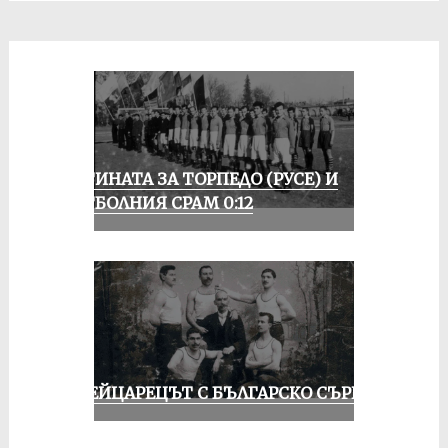
ИСТИНАТА ЗА ТОРПЕДО (РУСЕ) И
ФУТБОЛНИЯ СРАМ 0:12
ШВЕЙЦАРЕЦЪТ С БЪЛГАРСКО СЪРЦЕ