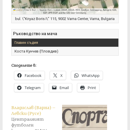
Leaflet
|
Tiles © Esri — Source: Esri, i-cubed, USDA, USGS, AEX, GeoEye, Getmapping, Aerogrid, IGN,
IGP, UPR-EGP, and the GIS User Community
bul. \"Knyaz Boris I\" 115, 9002 Varna Center, Varna, Bulgaria
Ръководство на мача
Главен съдия
Коста Кунчев (Пловдив)
Споделете в:
Facebook
X
WhatsApp
Telegram
Email
Print
Владислав (Варна) –
Левски (Русе)
Централният
футболен