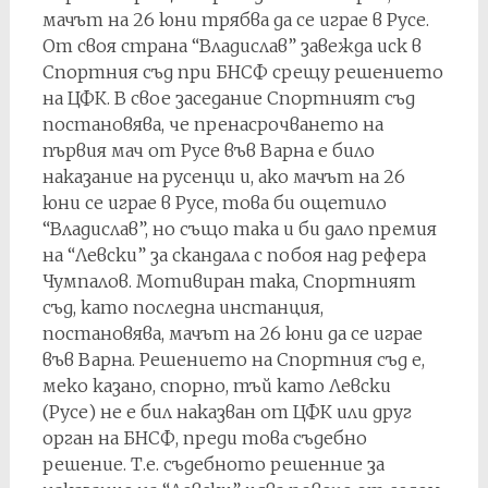
мачът на 26 юни трябва да се играе в Русе.
От своя страна “Владислав” завежда иск в
Спортния съд при БНСФ срещу решението
на ЦФК. В свое заседание Спортният съд
постановява, че пренасрочването на
първия мач от Русе във Варна е било
наказание на русенци и, ако мачът на 26
юни се играе в Русе, това би ощетило
“Владислав”, но също така и би дало премия
на “Левски” за скандала с побоя над рефера
Чумпалов. Мотивиран така, Спортният
съд, като последна инстанция,
постановява, мачът на 26 юни да се играе
във Варна. Решението на Спортния съд е,
меко казано, спорно, тъй като Левски
(Русе) не е бил наказван от ЦФК или друг
орган на БНСФ, преди това съдебно
решение. Т.е. съдебното решенние за