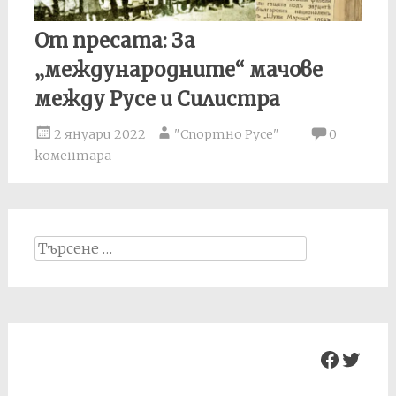
От пресата: За
„международните“ мачове
между Русе и Силистра
2 януари 2022
"Спортно Русе"
0
коментара
Search
for:
Facebo
Twit