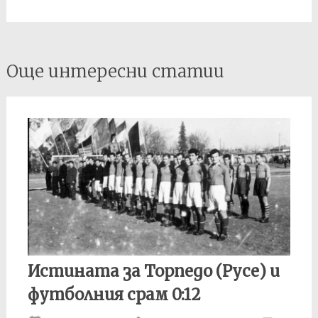
от Българският
футболен съюз /
БФС/ при БНСФ…
Post
Още интересни статии
navigation
Истината за Торпедо (Русе) и
футболния срам 0:12