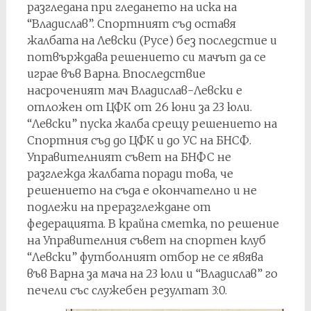
разгледана при гледането на иска на
“Владислав”. Спортният съд оставя
жалбата на Левски (Русе) без последстие и
потвърждава решението си мачът да се
играе във Варна. Впоследствие
насроченият мач Владислав-Левски е
отложен от ЦФК от 26 юни за 23 юли.
“Левски” пуска жалба срещу решението на
Спортния съд до ЦФК и до УС на БНСФ.
Управителният съвет на БНФС не
разглежда жалбата поради това, че
решението на съда е окончателно и не
подлежи на преразглеждане от
федерацията. В крайна сметка, по решение
на Управителния съвет на спортен клуб
“Левски” футболният отбор не се явява
във Варна за мача на 23 юли и “Владислав” го
печели със служебен резултат 3:0.