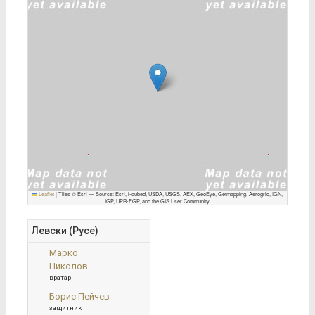
Leaflet
|
Tiles © Esri — Source: Esri, i-cubed, USDA, USGS, AEX, GeoEye, Getmapping, Aerogrid, IGN,
IGP, UPR-EGP, and the GIS User Community
Левски (Русе)
Марко
Николов
вратар
Борис Пейчев
защитник