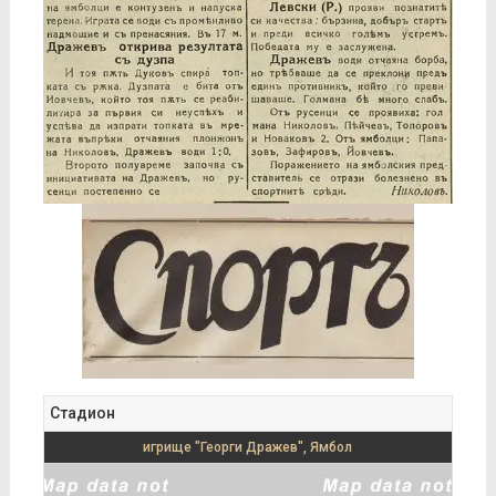
Стадион
игрище "Георги Дражев", Ямбол