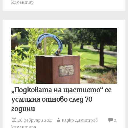
коментар
„Подковата на щастието“ се
усмихна отново след 70
години
26 февруари 2015
Радко Димитров
0
коментара