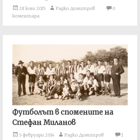
28 юни 2015
Радко Димитров
0
коментара
Футболът в спомените на
Стефан Миланов
5 февруари 2014
Радко Димитров
1