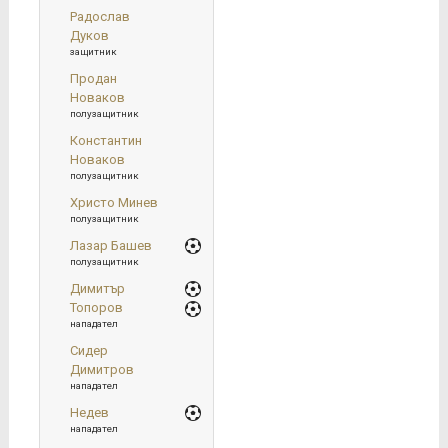
Радослав
Дуков
защитник
Продан
Новаков
полузащитник
Константин
Новаков
полузащитник
Христо Минев
полузащитник
Лазар Башев
полузащитник
Димитър
Топоров
нападател
Сидер
Димитров
нападател
Недев
нападател