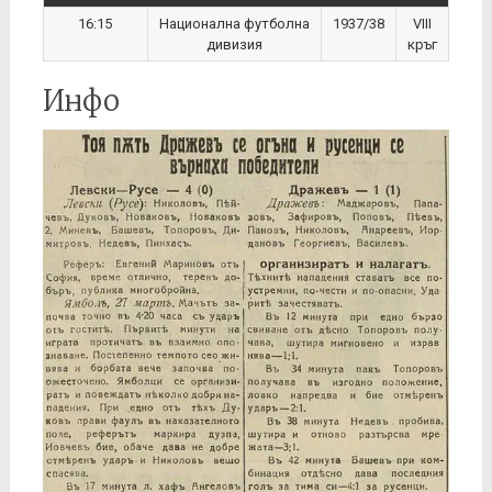
16:15
Национална футболна
1937/38
VIII
дивизия
кръг
Инфо