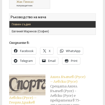
Жак Пинкас
полузащитник
Ръководство на мача
Главен съдия
Евгений Маринов (София)
Споделете в:
Facebook
X
WhatsApp
Telegram
Email
Print
Ангел Кънчев (Русе)
– Левски (Русе)
Срещата Ангел
Кънчев (Русе) -
Левски (Русе) е
Левски (Русе) –
прекратена в 75-
Георги Дражев