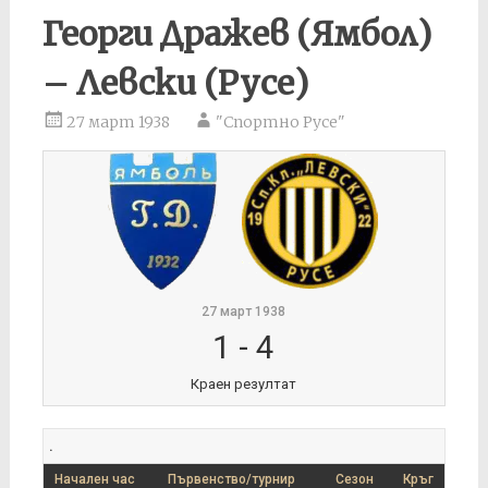
Георги Дражев (Ямбол)
– Левски (Русе)
27 март 1938
"Спортно Русе"
27 март 1938
1
-
4
Краен резултат
.
Начален час
Първенство/турнир
Сезон
Кръг