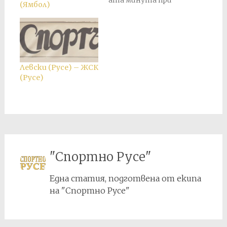
ата минута при
(Ямбол)
резултат 2:3 в полза
на "Левски". По-
късно е присъден
служебен резултат
2:0 в полза на
"Левски".
Левски (Русе) – ЖСК
(Русе)
"Спортно Русе"
Една статия, подготвена от екипа
на "Спортно Русе"