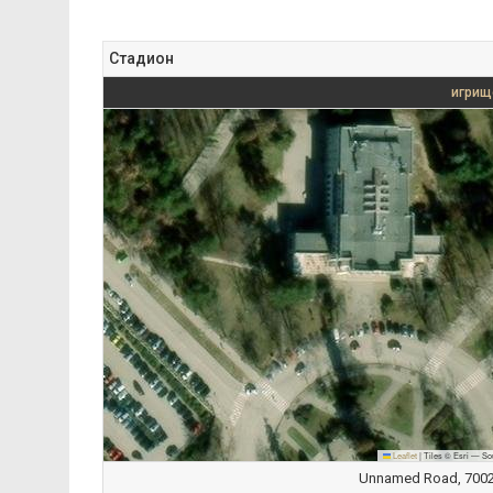
Стадион
игрищ
Leaflet
|
Tiles © Esri — So
Unnamed Road, 7002 