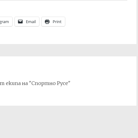
egram
Email
Print
т екипа на "Спортно Русе"