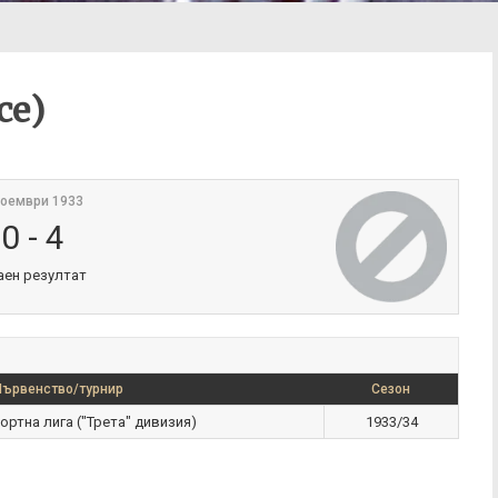
се)
ноември 1933
0
-
4
аен резултат
Първенство/турнир
Сезон
ортна лига ("Трета" дивизия)
1933/34