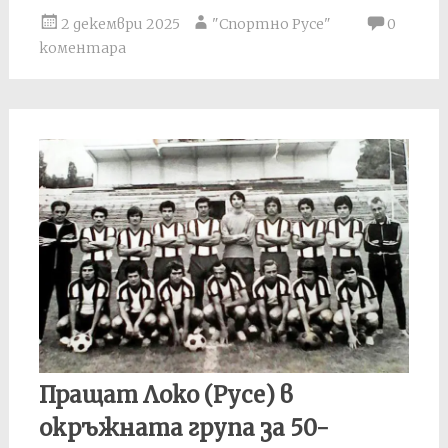
2 декември 2025
"Спортно Русе"
0
коментара
Пращат Локо (Русе) в
окръжната група за 50-