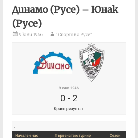
Динамо (Русе) – Юнак
(Русе)
9 юни 1946
"Спортно Русе"
9 юни 1946
0
-
2
Краен резултат
.
Начален час
Първенство/турнир
Сезон