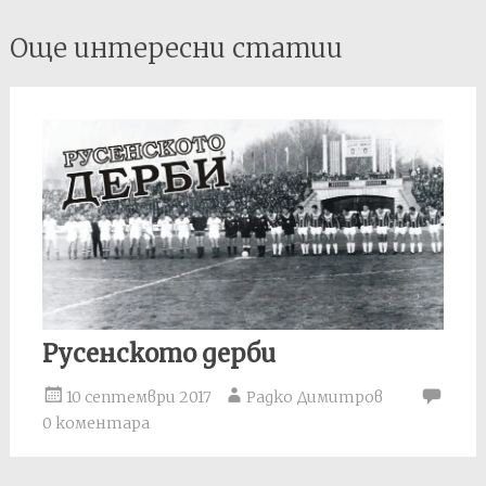
Post
Още интересни статии
navigation
Русенското дерби
10 септември 2017
Радко Димитров
0 коментара