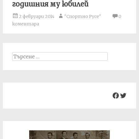
годишния му юбилей
2 февруари 2014
"Спортно Русе"
0
коментара
Search
for:
Facebo
Twit