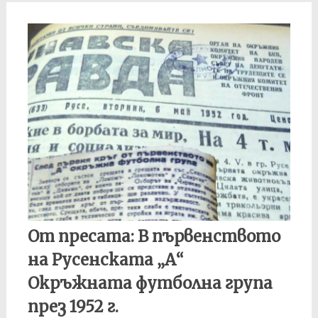
От пресата: В първенството
на Русенската „А“
Окръжната футболна група
през 1952 г.