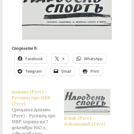
Споделете в:
Facebook
X
WhatsApp
Telegram
Email
Print
Динамо (Русе) –
Русенец при МВР
(Русе)
Срещата Динамо
(Русе) - Русенец при
Юнак (Русе) –
МВР, играна на 7
Локомотив (Русе)
декември 1947 г.,
завършва при