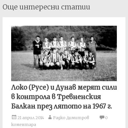
Post
Още интересни статии
navigation
Локо (Русе) и Дунав мерят сили
в контрола в Тревненския
Балкан през лятото на 1967 г.
21 април 2014
Радко Димитров
0
коментара