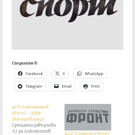
Споделете в:
Facebook
X
WhatsApp
Telegram
Email
Print
ДСО Локомотив
(Русе) – ДНВ
(Коларовград)
Срещата завършва
3:2 за Локомотив.
ДСО Торпедо (Русе)