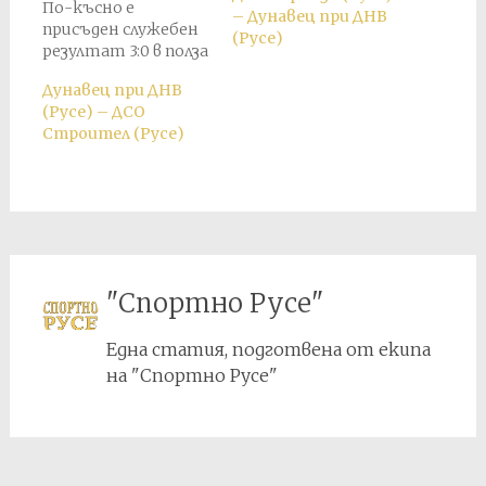
По-късно е
– Дунавец при ДНВ
присъден служебен
(Русе)
резултат 3:0 в полза
на ДНВ.
Дунавец при ДНВ
(Русе) – ДСО
Строител (Русе)
"Спортно Русе"
Една статия, подготвена от екипа
на "Спортно Русе"