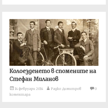
Колоезденето в спомените на
Стефан Миланов
14 февруари 2014
Радко Димитров
0
коментара