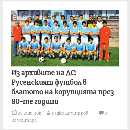
Из архивите на ДС:
Русенският футбол в
блатото на корупцията през
80-те години
28 юни 2015
Радко Димитров
0
коментара