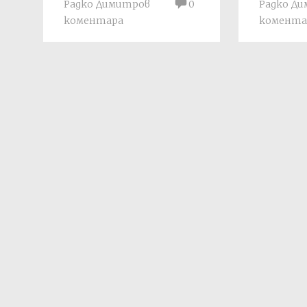
Радко Димитров
0
Радко Д
коментара
комента