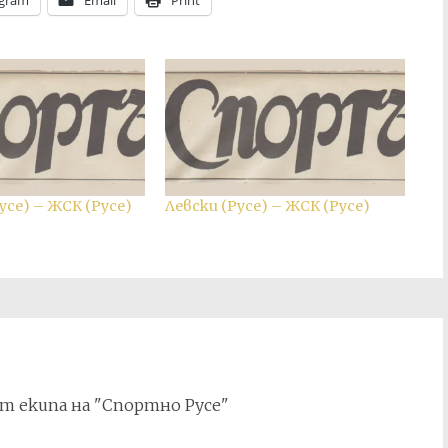
egram
Email
Print
усе) – ЖСК (Русе)
Левски (Русе) – ЖСК (Русе)
т екипа на "Спортно Русе"