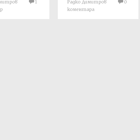
имитров
1
Радко Димитров
0
р
коментара