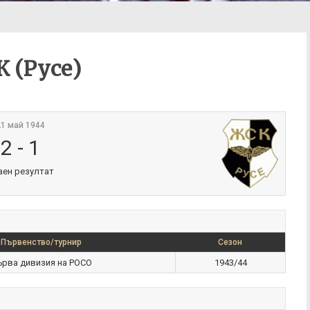
 (Русе)
1 май 1944
2
-
1
аен резултат
Първенство/турнир
Сезон
ърва дивизия на РОСО
1943/44