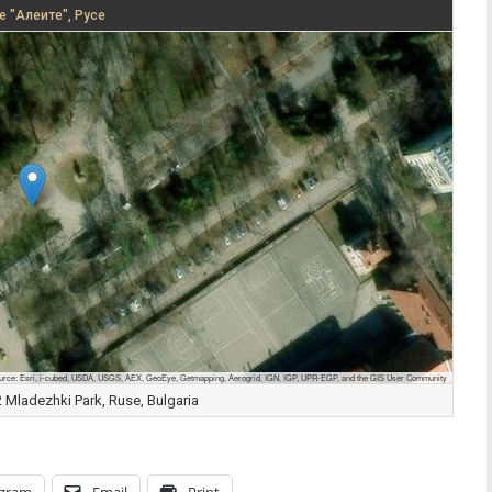
е "Алеите", Русе
urce: Esri, i-cubed, USDA, USGS, AEX, GeoEye, Getmapping, Aerogrid, IGN, IGP, UPR-EGP, and the GIS User Community
Mladezhki Park, Ruse, Bulgaria