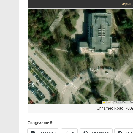
игрищ
Leaflet
|
Tiles © Esri — So
Unnamed Road, 7002 
Споделете в: