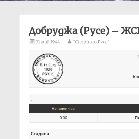
Добруджа (Русе) – ЖСК
21 май 1944
"Спортно Русе"
2
Кр
.
Начален час
0:00
П
Стадион