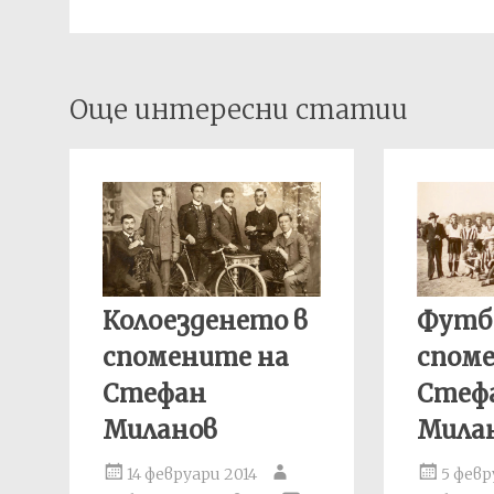
Post
Още интересни статии
navigation
Колоезденето в
Футб
спомените на
спом
Стефан
Стеф
Миланов
Мила
14 февруари 2014
5 февр