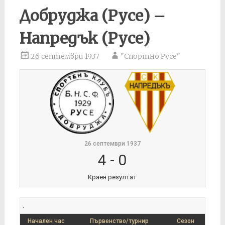
Добруджа (Русе) –
Напредък (Русе)
26 септември 1937
"Спортно Русе"
26 септември 1937
4
-
0
Краен резултат
.
Начален час
Първенство/турнир
Сезон