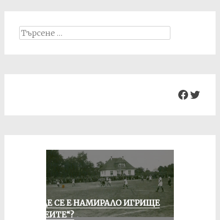
Search
for:
Facebo
Twit
КЪДЕ СЕ Е НАМИРАЛО ИГРИЩЕ
„АЛЕИТЕ“?