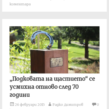
коментара
„Подковата на щастието“ се
усмихна отново след 70
години
26 февруари 2015
Радко Димитров
0