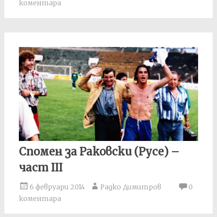
коментара
Спомен за Раковски (Русе) –
част III
6 февруари 2014
Радко Димитров
0
коментара