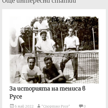
Още интересни статии
navigation
За историята на тениса в
Русе
6 май 2022
"Спортно Русе"
0