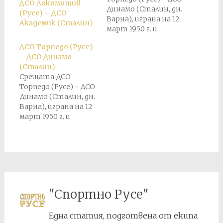
ДСО Локомотив
Динамо (Сталин, дн.
(Русе) – ДСО
Варна), играна на 12
Академик (Сталин)
март 1950 г. и
завършила при 2:2, е
ДСО Торпедо (Русе)
анулирана поради
– ДСО Динамо
допусната съдийска
(Сталин)
грешка, която
Срещата ДСО
повлиява на крайния
Торпедо (Русе) - ДСО
резултат.
Динамо (Сталин, дн.
Насрочено е
Варна), играна на 12
преиграване на мача
март 1950 г. и
на 7 май 1950 г.,
завършила при 2:2, е
който завършва
анулирана поради
при резултат 1:1.
допусната съдийска
грешка, която
повлиява на крайния
резултат.
Насрочено е
"Спортно Русе"
преиграване на мача
на 7 май 1950 г.,
Една статия, подготвена от екипа
който завършва