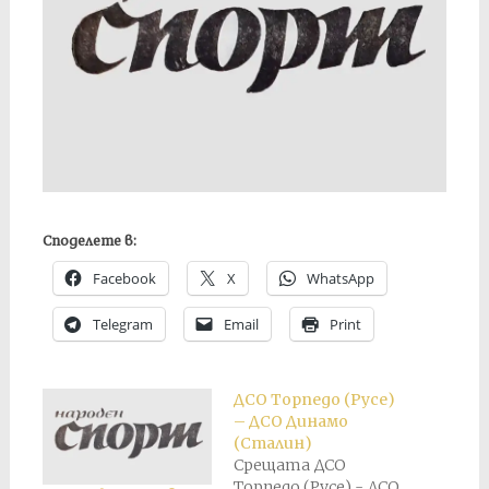
Споделете в:
Facebook
X
WhatsApp
Telegram
Email
Print
ДСО Торпедо (Русе)
– ДСО Динамо
(Сталин)
Срещата ДСО
Торпедо (Русе) - ДСО