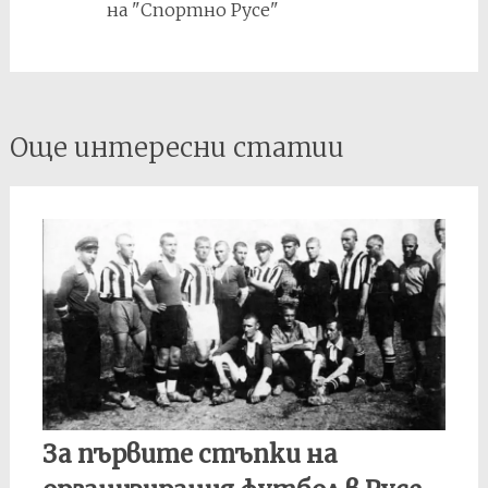
при резултат 1:1.
на "Спортно Русе"
Post
Още интересни статии
navigation
За първите стъпки на