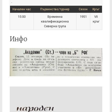
.
Начален час
Първенство/турнир
Сезон
Кръг
15:00
Временна
1951
VII
квалификационна
кръг
Северна група
Инфо