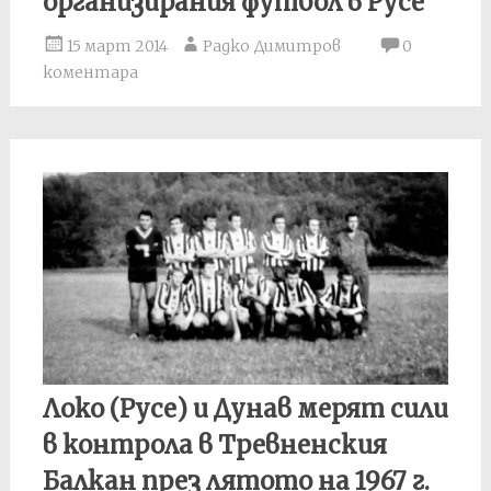
организирания футбол в Русе
15 март 2014
Радко Димитров
0
коментара
Локо (Русе) и Дунав мерят сили
в контрола в Тревненския
Балкан през лятото на 1967 г.