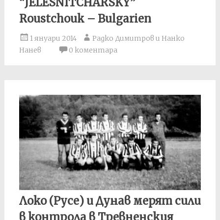
“JELESNITCHARSKY”
Roustchouk – Bulgarien
1 януари 2014
Радко Димитров и Нанко
Нанев
0 коментара
Локо (Русе) и Дунав мерят сили
в контрола в Тревненския