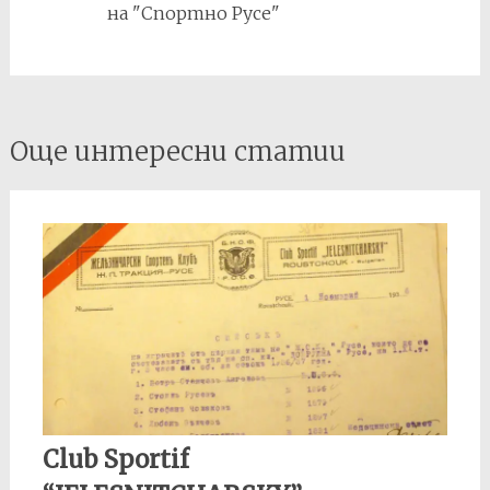
състава на ДСО
на "Спортно Русе"
Червено знаме
(Павликени).
Post
Още интересни статии
navigation
Club Sportif