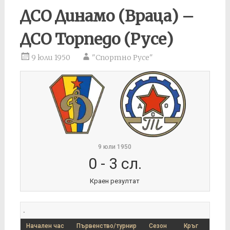
ДСО Динамо (Враца) –
ДСО Торпедо (Русе)
9 юли 1950
"Спортно Русе"
9 юли 1950
0
-
3 сл.
Краен резултат
.
Начален час
Първенство/турнир
Сезон
Кръг