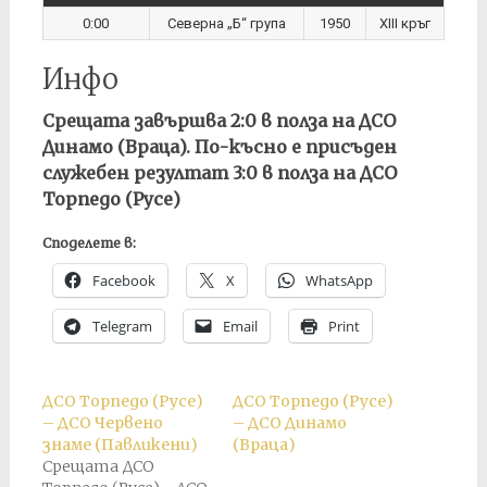
0:00
Северна „Б“ група
1950
XIII кръг
Инфо
Срещата завършва 2:0 в полза на ДСО
Динамо (Враца). По-късно е присъден
служебен резултат 3:0 в полза на ДСО
Торпедо (Русе)
Споделете в:
Facebook
X
WhatsApp
Telegram
Email
Print
ДСО Торпедо (Русе)
ДСО Торпедо (Русе)
– ДСО Червено
– ДСО Динамо
знаме (Павликени)
(Враца)
Срещата ДСО