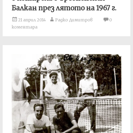
Балкан през лятото на 1967 г.
21 април 2014
Радко Димитров
0
коментара