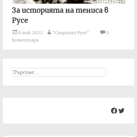
За историята на тениса в
Русе
6 май 2022
"Спортно Русе"
0
коментара
Search
for:
Facebo
Twit