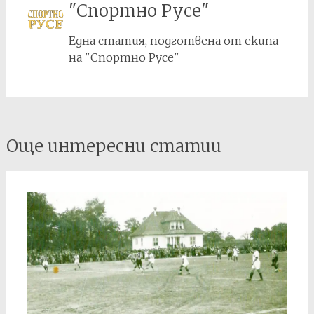
"Спортно Русе"
Една статия, подготвена от екипа
на "Спортно Русе"
Post
Още интересни статии
navigation