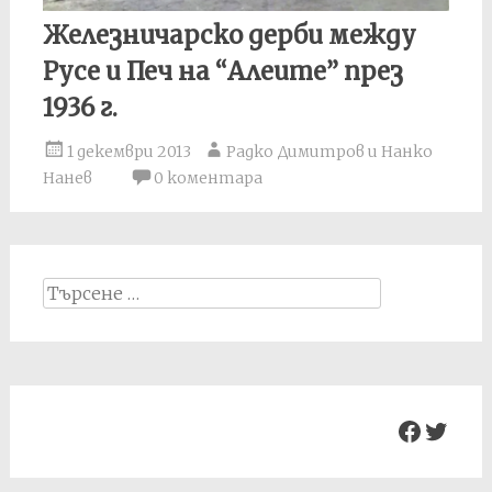
Железничарско дерби между
Русе и Печ на “Алеите” през
1936 г.
1 декември 2013
Радко Димитров и Нанко
Нанев
0 коментара
Search
for:
Facebo
Twit