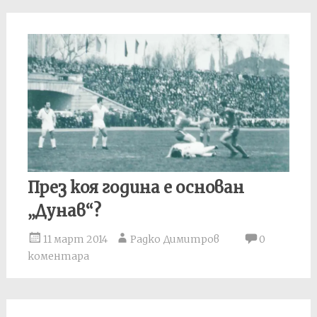
През коя година е основан
„Дунав“?
11 март 2014
Радко Димитров
0
коментара