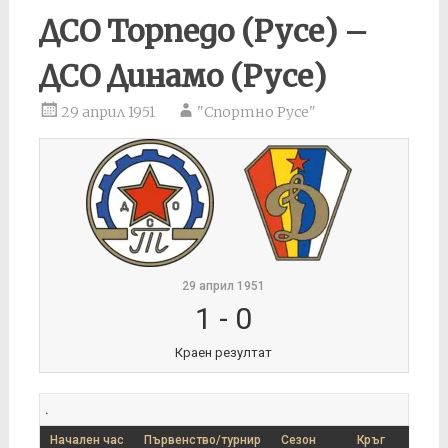
ДСО Торпедо (Русе) –
ДСО Динамо (Русе)
29 април 1951
"Спортно Русе"
29 април 1951
1
-
0
Краен резултат
.
Начален час
Първенство/турнир
Сезон
Кръг