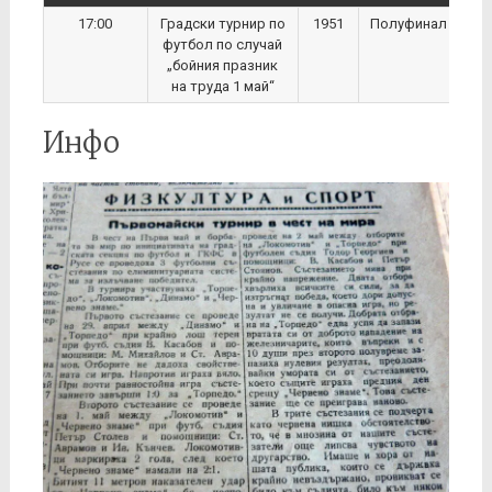
17:00
Градски турнир по
1951
Полуфинал
футбол по случай
„бойния празник
на труда 1 май“
Инфо