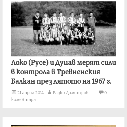
Локо (Русе) и Дунав мерят сили
в контрола в Тревненския
Балкан през лятото на 1967 г.
21 април 2014
Радко Димитров
0
коментара