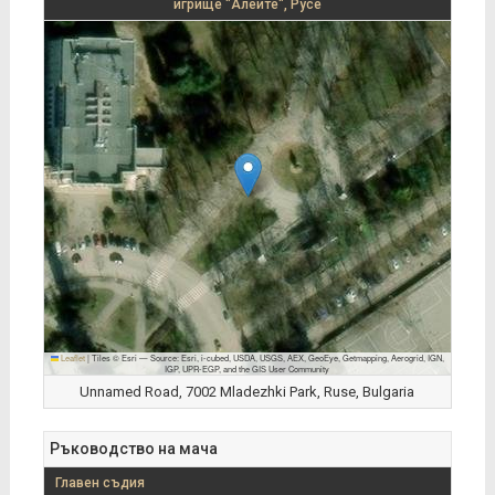
игрище "Алеите", Русе
Leaflet
|
Tiles © Esri — Source: Esri, i-cubed, USDA, USGS, AEX, GeoEye, Getmapping, Aerogrid, IGN,
IGP, UPR-EGP, and the GIS User Community
Unnamed Road, 7002 Mladezhki Park, Ruse, Bulgaria
Ръководство на мача
Главен съдия