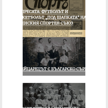
ОТ ПРЕСАТА: ФУТБОЛЪТ И
БАСКЕТБОЛЪТ „ПОД ШАПКАТА“ НА
РУСЕНСКИЯ СПОРТЕН СЪЮЗ
ШВЕЙЦАРЕЦЪТ С БЪЛГАРСКО СЪРЦЕ