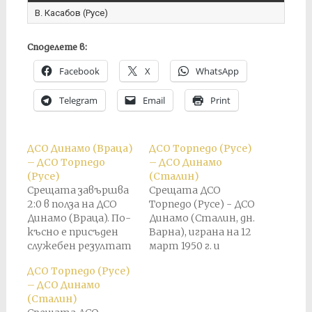
В. Касабов (Русе)
Споделете в:
Facebook
X
WhatsApp
Telegram
Email
Print
ДСО Динамо (Враца)
ДСО Торпедо (Русе)
– ДСО Торпедо
– ДСО Динамо
(Русе)
(Сталин)
Срещата завършва
Срещата ДСО
2:0 в полза на ДСО
Торпедо (Русе) - ДСО
Динамо (Враца). По-
Динамо (Сталин, дн.
късно е присъден
Варна), играна на 12
служебен резултат
март 1950 г. и
3:0 в полза на ДСО
завършила при 2:2, е
ДСО Торпедо (Русе)
Торпедо (Русе)
анулирана поради
– ДСО Динамо
допусната съдийска
(Сталин)
грешка, която