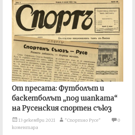
От пресата: Футболът и
баскетболът „под шапката“
на Русенския спортен съюз
13 декември 2021
"Спортно Русе"
0
коментара