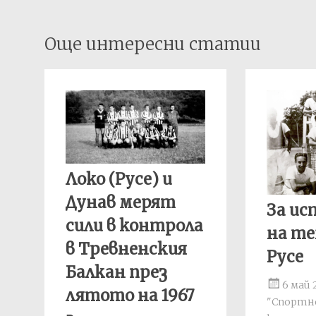
Post
Още интересни статии
navigation
Локо (Русе) и
Дунав мерят
За и
сили в контрола
на те
в Тревненския
Русе
Балкан през
6 май 
лятото на 1967
"Спортно