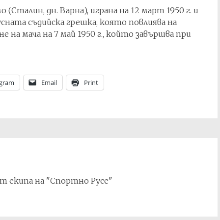
Сталин, дн. Варна), играна на 12 март 1950 г. и
пусната съдийска грешка, която повлиява на
 на мача на 7 май 1950 г., който завършва при
egram
Email
Print
т екипа на "Спортно Русе"