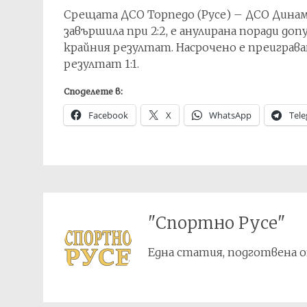
Срещата ДСО Торпедо (Русе) – ДСО Динамо (
завършила при 2:2, е анулирана поради до
крайния резултат. Насрочено е преиграване
резултат 1:1.
Споделете в:
Facebook
X
WhatsApp
Tel
"Спортно Русе"
Една статия, подготвена о