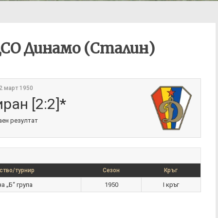
ДСО Динамо (Сталин)
2 март 1950
ран [2:2]*
аен резултат
ство/турнир
Сезон
Кръг
а „Б“ група
1950
I кръг