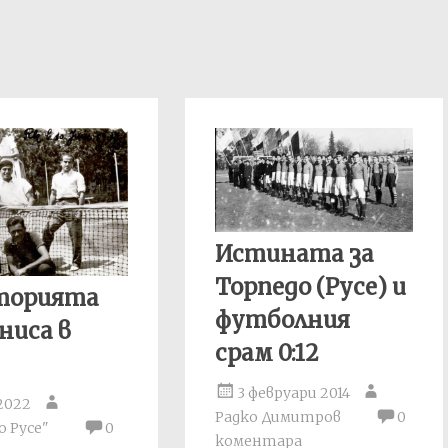
Истината за
Торпедо (Русе) и
сторията
футболния
ниса в
срам 0:12
3 февруари 2014
2022
Радко Димитров
0
 Русе"
0
коментара