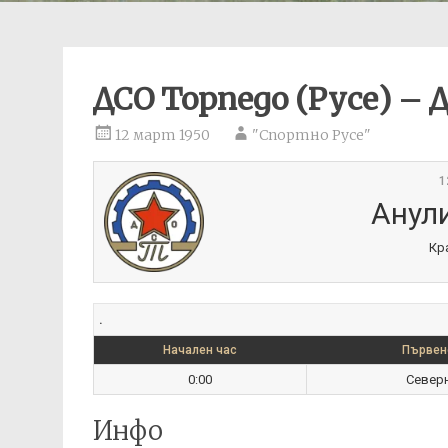
ДСО Торпедо (Русе) – 
12 март 1950
"Спортно Русе"
1
Анули
Кр
.
Начален час
Първен
0:00
Северн
Инфо