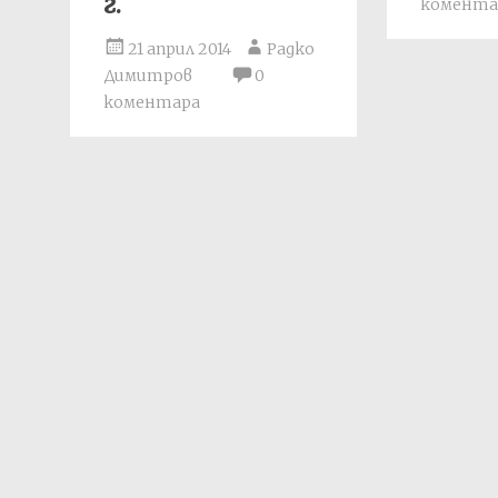
г.
комента
21 април 2014
Радко
Димитров
0
коментара