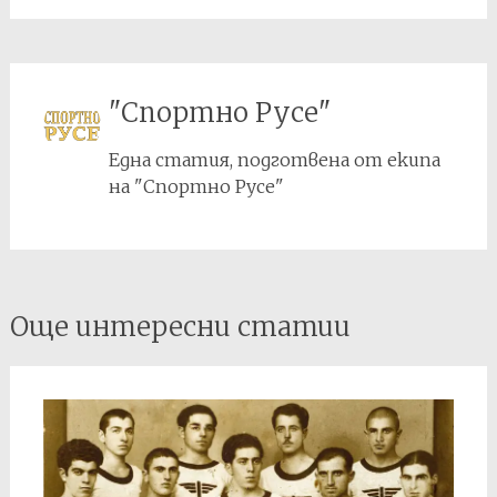
"Спортно Русе"
Една статия, подготвена от екипа
на "Спортно Русе"
Post
Още интересни статии
navigation