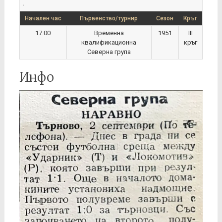
.
Начален час
Първенство/турнир
Сезон
Кръг
17:00
Временна
1951
III
квалификационна
кръг
Северна група
Инфо