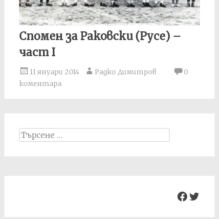
Спомен за Раковски (Русе) –
част I
11 януари 2014
Радко Димитров
0
коментара
Search
for:
Facebo
Twit