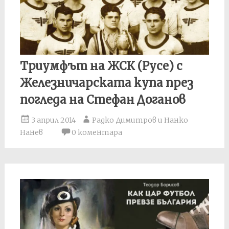
Триумфът на ЖСК (Русе) с
Железничарската купа през
погледа на Стефан Доганов
3 април 2014
Радко Димитров и Нанко
Нанев
0 коментара