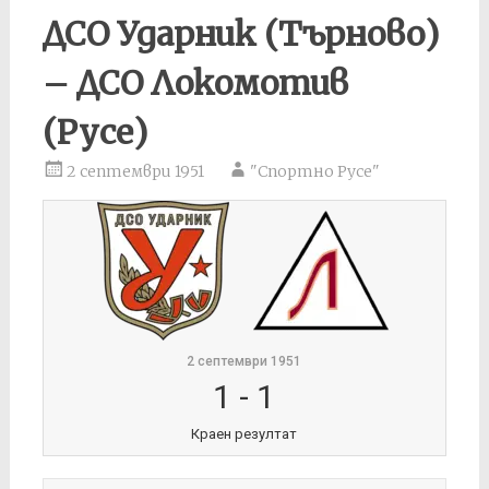
ДСО Ударник (Търново)
– ДСО Локомотив
(Русе)
2 септември 1951
"Спортно Русе"
2 септември 1951
1
-
1
Краен резултат