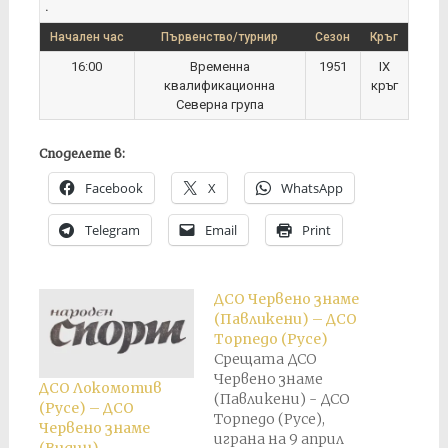
.
Начален час
Първенство/турнир
Сезон
Кръг
16:00
Временна
1951
IX
квалификационна
кръг
Северна група
Споделете в:
Facebook
X
WhatsApp
Telegram
Email
Print
ДСО Червено знаме
(Павликени) – ДСО
Торпедо (Русе)
Срещата ДСО
Червено знаме
ДСО Локомотив
(Павликени) - ДСО
(Русе) – ДСО
Торпедо (Русе),
Червено знаме
играна на 9 април
(Видин)