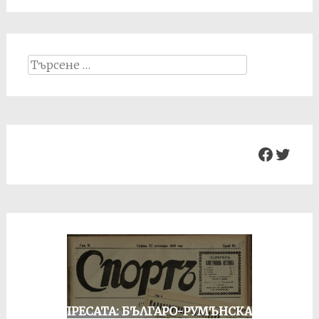
Search
for:
Facebo
Twit
ОТ ПРЕСАТА: БЪЛГАРО-РУМЪНСКА