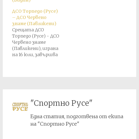
1950 г. завършва при
резултат 5:5. По-
ДСО Торпедо (Русе)
късно е присъден
– ДСО Червено
служебен резултат
знаме (Павликени)
3:0 в полза на ДСО
Срещата ДСО
Торпедо (Русе) след
Торпедо (Русе) - ДСО
уважена
Червено знаме
контестация
(Павликени), играна
заради нередовен
на 16 юли, завършва
състезател в
6:1 в полза на ДСО
състава на ДСО
Червено знаме. По-
Червено знаме
късно е присъден
(Павликени).
служебен резултат
3:0 в полза на ДСО
Торпедо.
"Спортно Русе"
Една статия, подготвена от екипа
на "Спортно Русе"