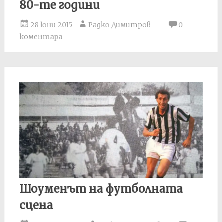
80-те години
28 юни 2015
Радко Димитров
0
коментара
Шоуменът на футболната
сцена