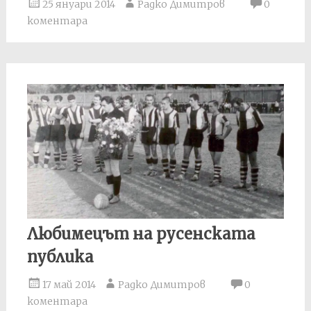
25 януари 2014
Радко Димитров
0
коментара
Любимецът на русенската
публика
17 май 2014
Радко Димитров
0
коментара