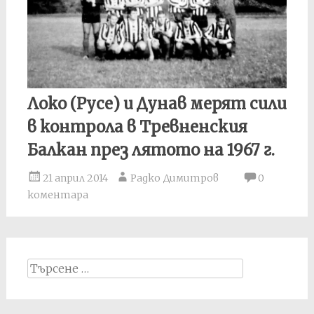
Локо (Русе) и Дунав мерят сили
в контрола в Тревненския
Балкан през лятото на 1967 г.
21 април 2014
Радко Димитров
0
коментара
Search
for: