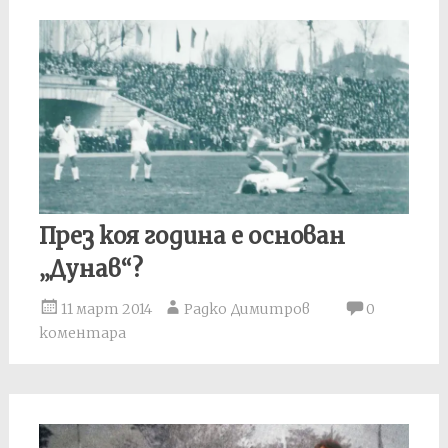
През коя година е основан
„Дунав“?
11 март 2014
Радко Димитров
0
коментара