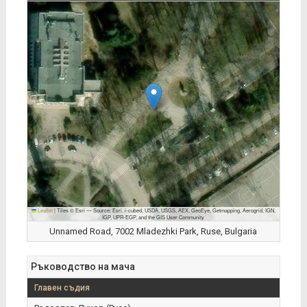
Leaflet
|
Tiles © Esri — Source: Esri, i-cubed, USDA, USGS, AEX, GeoEye, Getmapping, Aerogrid, IGN,
IGP, UPR-EGP, and the GIS User Community
Unnamed Road, 7002 Mladezhki Park, Ruse, Bulgaria
Ръководство на мача
Главен съдия