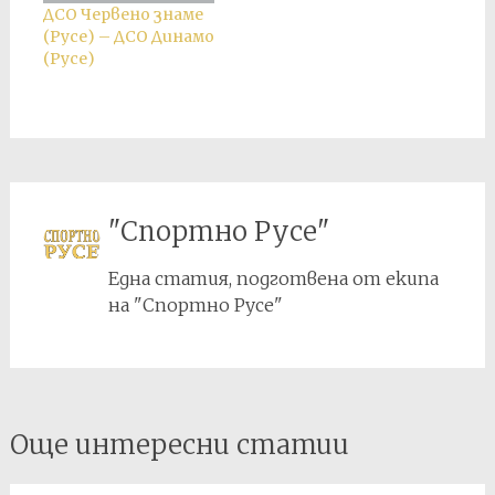
Торпедо (Русе) след
Торпедо.
ДСО Червено знаме
уважена
(Русе) – ДСО Динамо
контестация
(Русе)
заради нередовен
състезател в
състава на ДСО
Червено знаме
(Павликени).
"Спортно Русе"
Една статия, подготвена от екипа
на "Спортно Русе"
Post
Още интересни статии
navigation