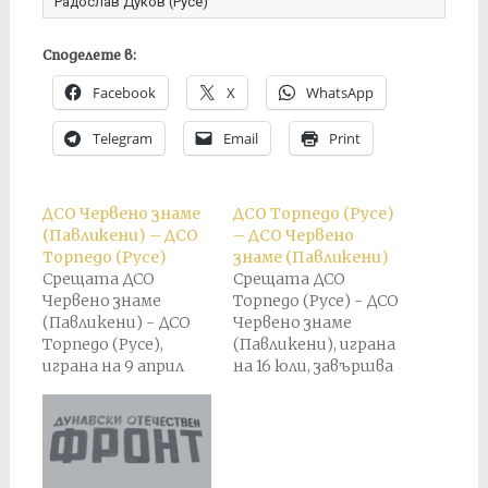
Радослав Дуков (Русе)
Споделете в:
Facebook
X
WhatsApp
Telegram
Email
Print
ДСО Червено знаме
ДСО Торпедо (Русе)
(Павликени) – ДСО
– ДСО Червено
Торпедо (Русе)
знаме (Павликени)
Срещата ДСО
Срещата ДСО
Червено знаме
Торпедо (Русе) - ДСО
(Павликени) - ДСО
Червено знаме
Торпедо (Русе),
(Павликени), играна
играна на 9 април
на 16 юли, завършва
1950 г. завършва при
6:1 в полза на ДСО
резултат 5:5. По-
Червено знаме. По-
късно е присъден
късно е присъден
служебен резултат
служебен резултат
3:0 в полза на ДСО
3:0 в полза на ДСО