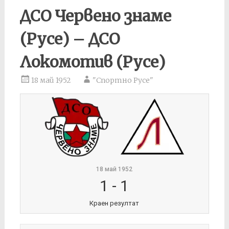
ДСО Червено знаме
(Русе) – ДСО
Локомотив (Русе)
18 май 1952
"Спортно Русе"
18 май 1952
1
-
1
Краен резултат