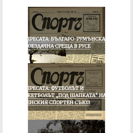
ОТ ПРЕСАТА: БЪЛГАРО-РУМЪНСКА
КОЛОЕЗДАЧНА СРЕЩА В РУСЕ
ОТ ПРЕСАТА: ФУТБОЛЪТ И
БАСКЕТБОЛЪТ „ПОД ШАПКАТА“ НА
РУСЕНСКИЯ СПОРТЕН СЪЮЗ