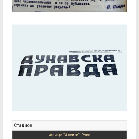
Стадион
игрище "Алеите", Русе