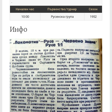
.
Начален час
Първенство/турнир
Сезон
10:00
Русенска група
1952
Инфо