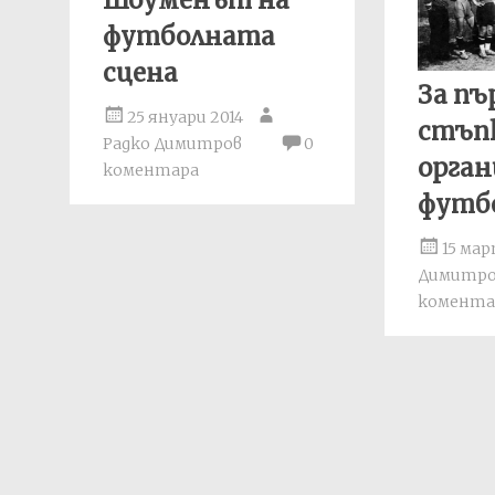
Шоуменът на
футболната
сцена
За пъ
25 януари 2014
стъп
Радко Димитров
0
орган
коментара
футбо
15 мар
Димитр
комента