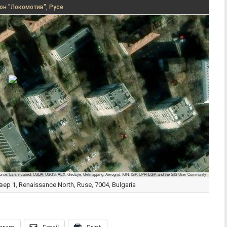
он "Локомотив", Русе
urce: Esri, i-cubed, USDA, USGS, AEX, GeoEye, Getmapping, Aerogrid, IGN, IGP, UPR-EGP, and the GIS User Community
ер 1, Renaissance North, Ruse, 7004, Bulgaria