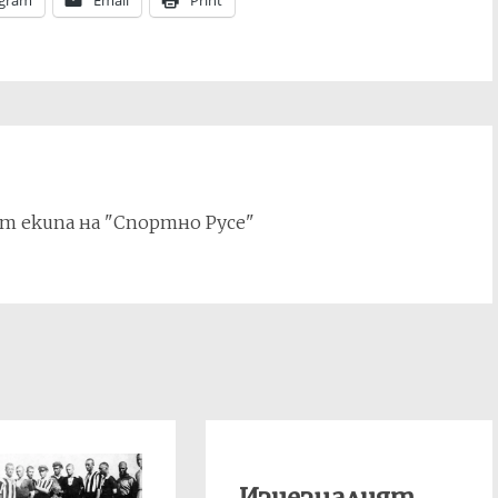
egram
Email
Print
т екипа на "Спортно Русе"