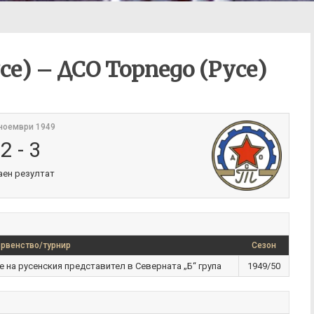
се) – ДСО Торпедо (Русе)
ноември 1949
2
-
3
аен резултат
рвенство/турнир
Сезон
 на русенския представител в Северната „Б“ група
1949/50