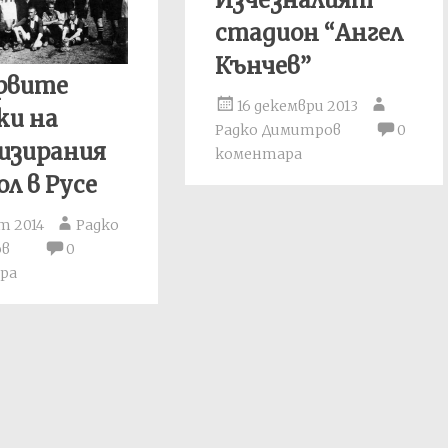
Изчезналият
стадион “Ангел
Кънчев”
рвите
16 декември 2013
ки на
Радко Димитров
0
изирания
коментара
л в Русе
т 2014
Радко
ов
0
ра