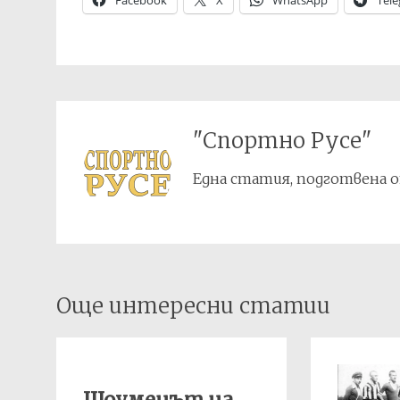
Facebook
X
WhatsApp
Tel
"Спортно Русе"
Една статия, подготвена о
Post
Още интересни статии
navigation