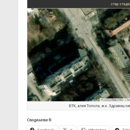
стар стади
Leaflet
|
Tiles © Esri — So
БТК, алея Топола, ж.к. Здравец-сев
Споделете в: