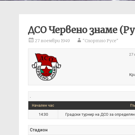
ДСО Червено знаме (Ру
27 ноември 1949
"Спортно Русе"
27 
Кр
.
Начален час
Пъ
14:30
Градски турнир на ДСО за определяне
Стадион