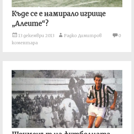
Къде се е намирало игрище
„Алеите“?
13 декември 2013
Радко Димитров
0
коментара