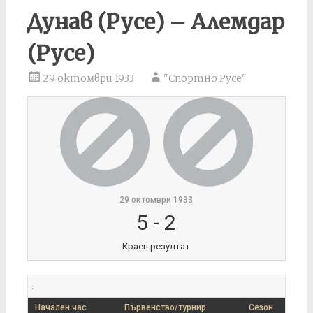
Дунав (Русе) – Алемдар
(Русе)
29 октомври 1933
"Спортно Русе"
29 октомври 1933
5
-
2
Краен резултат
.
Начален час
Първенство/турнир
Сезон