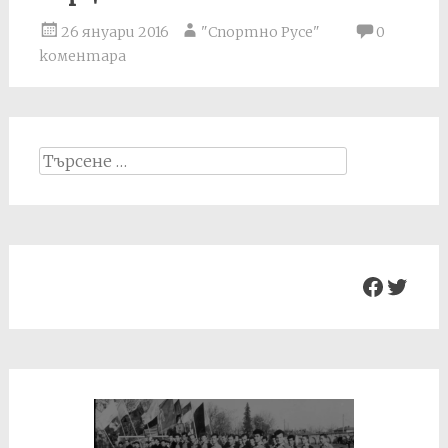
26 януари 2016
"Спортно Русе"
0
коментара
Search
for:
Facebo
Twit