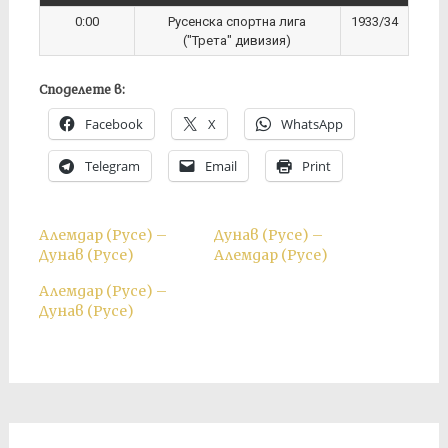
0:00
Русенска спортна лига
1933/34
("Трета" дивизия)
Споделете в:
Facebook
X
WhatsApp
Telegram
Email
Print
Алемдар (Русе) –
Дунав (Русе) –
Дунав (Русе)
Алемдар (Русе)
Алемдар (Русе) –
Дунав (Русе)