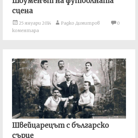
Шоуменът на футболната
сцена
25 януари 2014
Радко Димитров
0
коментара
Швейцарецът с българско
сърце