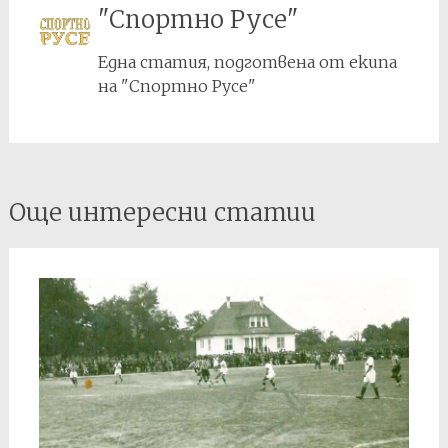
"Спортно Русе"
Една статия, подготвена от екипа
на "Спортно Русе"
Post
Още интересни статии
navigation