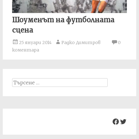
Шоуменът на футболната
сцена
25 януари 2014
Радко Димитров
0
коментара
Search
for:
Facebo
Twit