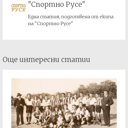
"Спортно Русе"
Една статия, подготвена от екипа
на "Спортно Русе"
Post
Още интересни статии
navigation