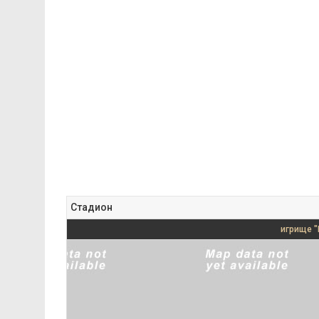
Стадион
игрище "