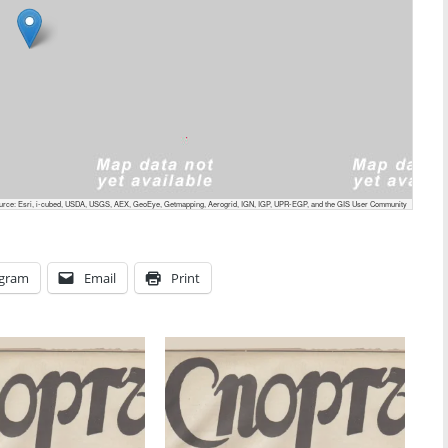
urce: Esri, i-cubed, USDA, USGS, AEX, GeoEye, Getmapping, Aerogrid, IGN, IGP, UPR-EGP, and the GIS User Community
egram
Email
Print