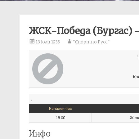
ЖСК-Победа (Бургас) 
13 юли 1935
"Спортно Русе"
1
Кр
.
Начален час
18:00
Желе
Инфо