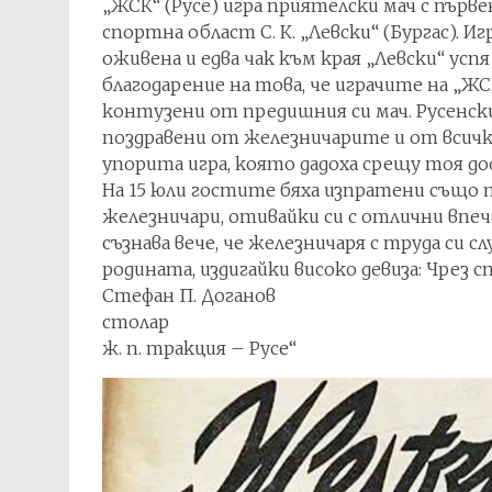
„ЖСК“ (Русе) игра приятелски мач с пър
спортна област С. К. „Левски“ (Бургас). 
оживена и едва чак към края „Левски“ успя
благодарение на това, че играчите на „ЖС
контузени от предишния си мач. Русенс
поздравени от железничарите и от всичк
упорита игра, която дадоха срещу тоя до
На 15 юли гостите бяха изпратени също
железничари, отивайки си с отлични впе
съзнава вече, че железничаря с труда си с
родината, издигайки високо девиза: Чрез с
Стефан П. Доганов
столар
ж. п. тракция – Русе“