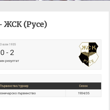
– ЖСК (Русе)
3 юли 1935
0
-
2
аен резултат
Първенство/турнир
Сезон
зничарско първенство
1934/35