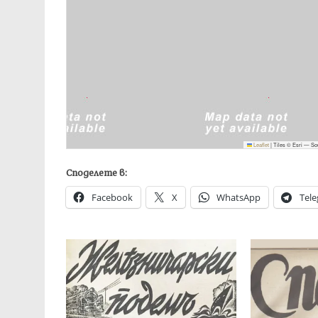
Leaflet
|
Tiles © Esri — So
Споделете в:
Facebook
X
WhatsApp
Tel