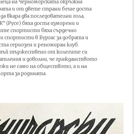
венеца на Черноморската окръжна
Играта и от двете страни беше доста
 да вкара два последователни гола,
К“ (Русе) бяха доста изморени и
ките спортисти бяха сърдечно
и спортисти в Бургас за добрата и
ста сериозен и реномиран клуб.
 тъй тържествено от колегите си
чатления и доволни, че гражданството
лужи не само на обществото, а и на
порта за родината.