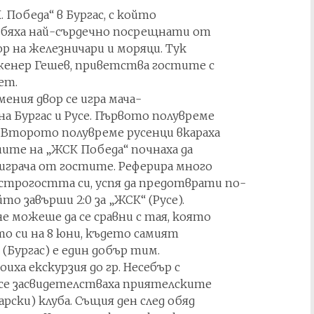
К. Победа“ в Бургас, с който
ци бяха най-сърдечно посрещнати от
р на железничари и моряци. Тук
нженер Гешев, приветства гостите с
ет.
рмения двор се игра мача-
 Бургас и Русе. Първото полувреме
). Второто полувреме русенци вкараха
чите на „ЖСК Победа“ почнаха да
 играча от гостите. Реферира много
 строгостта си, успя да предотврати по-
о завърши 2:0 за „ЖСК“ (Русе).
е можеше да се сравни с тая, която
то си на 8 юни, където самият
 (Бургас) е един добър тим.
ха екскурзия до гр. Несебър с
ж се засвидетелстваха приятелските
рски) клуба. Същия ден след обяд