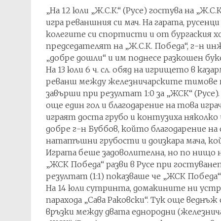
„На 12 юли „Ж.С.К.“ (Русе) гостува на „Ж.С.
игра реваншния си мач. На гарата, русен
колегите си спортисти и от бургаския хо
председателят на „Ж.С.К. Победа“, г-н и
„добре дошли“ и им поднесе разкошен бук
На 13 юли 6 ч. сл. обяд на игрището в каза
реванш между железничарските тимове на
завърши при резултат 1:0 за „ЖСК“ (Русе
още един гол и благодарение на това игра
играят доста грубо и контузиха няколко
добре г-н Буббов, който благодарение на
нататъшни грубости и доизкара мача, койт
Играта беше задоволителна, но по нищо н
„ЖСК Победа“ разви в Русе при гостуване
резултат (1:1) показваше че „ЖСК Победа“
На 14 юли сутринта, домакините ни устрои
парахода „Сава Раковски“. Тук още веднъ
връзки между двата еднородни (железнича